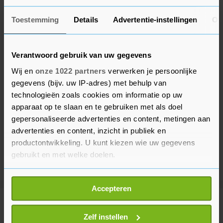
Toestemming
Details
Advertentie-instellingen
Ov
Verantwoord gebruik van uw gegevens
Wij en
onze 1022 partners
verwerken je persoonlijke
gegevens (bijv. uw IP-adres) met behulp van
technologieën zoals cookies om informatie op uw
apparaat op te slaan en te gebruiken met als doel
gepersonaliseerde advertenties en content, metingen aan
advertenties en content, inzicht in publiek en
productontwikkeling. U kunt kiezen wie uw gegevens
gebruikt en met welke doelen.
Als u het toestaat, willen we ook graag:
Accepteren
Informatie verzamelen over uw geografische
locatie, die tot een paar meter nauwkeurig kan zijn
Meer uit Voetbal
Uw apparaat identificeren door het actief te
Zelf instellen