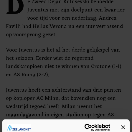
D
e Zweed Dejan Kulusevski behoedde
Juventus met zijn doelpunt een kwartier
voor tijd voor een nederlaag. Andrea
Favilli had Hellas Verona na een uur verrassend
op voorsprong gezet.
Voor Juventus is het al het derde gelijkspel van
het seizoen. Eerder wist de regerend
landskampioen niet te winnen van Crotone (1-1)
en AS Roma (2-2).
Juventus heeft een achterstand van drie punten
op koploper AC Milan, dat bovendien nog een
wedstrijd tegoed heeft. Milan neemt het
maandagavond in eigen stadion op tegen AS
Roma.