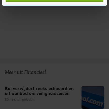
verwerkt en stel uw voorkeuren in het
detailgedeelte
in.
U kunt uw toestemming op elk moment wijzigen of
intrekken in de Cookieverklaring.
Met cookies werkt onze website beter en wordt jouw
bezoek makkelijker en persoonlijker. Op
onze cookiepagina kun je ons cookiebeleid bekijken en je
gemaakte keuze altijd wijzigen of intrekken.
Meer uit Financieel
Bol verwijdert reeks eclipsbrillen
uit aanbod om veiligheidseisen
50 minuten geleden