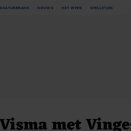
ACATUREBANK
NIEUWS
HET WEER
SPELLETJES
Visma met Vinge