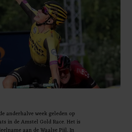
gde anderhalve week geleden op
ats in de Amstel Gold Race. Het is
deelname aan de Waalse Pijl. In