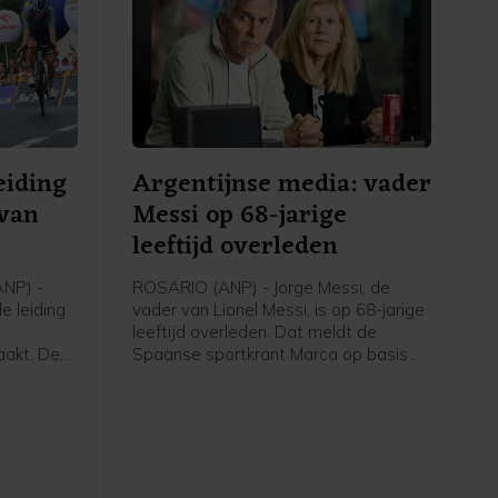
eiding
Argentijnse media: vader
 van
Messi op 68-jarige
leeftijd overleden
NP) -
ROSARIO (ANP) - Jorge Messi, de
e leiding
vader van Lionel Messi, is op 68-jarige
leeftijd overleden. Dat meldt de
aakt. De
Spaanse sportkrant Marca op basis
se a Bike
van Argentijnse media. Hij stierf
 Louis
volgens de berichten vrijdagavond
er 126
rond 22.00 uur (lokale tijd) in een
rofzege
ziekenhuis in het Argentijnse Rosario.
Scaroni
De familie Messi maakte tijdens het
 en is de
WK van deze zomer bekend dat Jorge