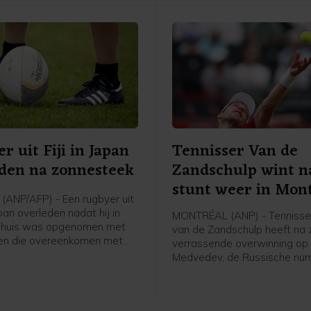
nieuwe leider in het klassem
Brenner (Tudor) uit Duitslan
derde.
r uit Fiji in Japan
Tennisser Van de
den na zonnesteek
Zandschulp wint n
stunt weer in Mon
ANP/AFP) - Een rugbyer uit
Japan overleden nadat hij in
MONTRÉAL (ANP) - Tennisser
enhuis was opgenomen met
van de Zandschulp heeft na z
n die overeenkomen met
verrassende overwinning op 
ige zonnesteek. Het gaat om
Medvedev, de Russische nu
ge Saimoni Vunilagi, zo
van de wereld, opnieuw ge
n club Kyushu KV uit
het masterstoernooi van Mont
dat uitkomt op het tweede
de derde ronde was de Nede
ekend.