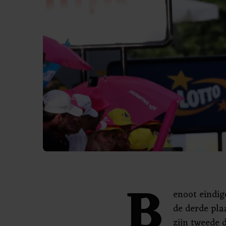
B
enoot eindi
de derde pla
zijn tweede 