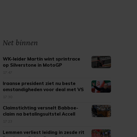
Net binnen
WK-leider Martín wint sprintrace
op Silverstone in MotoGP
17:47
Iraanse president ziet nu beste
omstandigheden voor deal met VS
17:30
Claimstichting versnelt Babboe-
claim na betalingsuitstel Accell
17:23
Lemmen verliest leiding in zesde rit