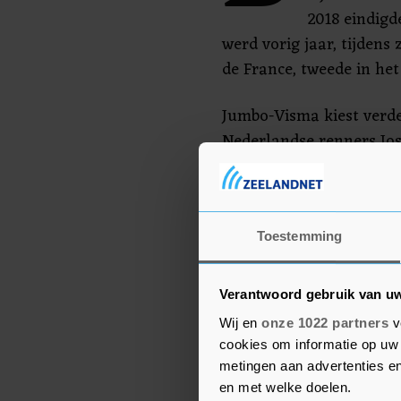
2018 eindigd
werd vorig jaar, tijdens
de France, tweede in he
Jumbo-Visma kiest verde
Nederlandse renners Jos
Pascal Eenkhoorn en Rob
Hessmann.
De renners leggen woens
Toestemming
Blégny en de Muur van 
Verantwoord gebruik van u
Wij en
onze 1022 partners
v
cookies om informatie op uw 
metingen aan advertenties en
en met welke doelen.