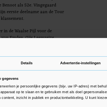
e Benoot als 52e. Vingegaard
 zijn eerste deelname aan de Tour
t klassement.
r in de Waalse Pijl voor de
 van Emden, Gijs Leemreize,
ert Gesink en de Duitser Michel
dag 202,1 kilometer af tussen
Details
Advertentie-instellingen
Hoei.
w gegevens
erwerken je persoonlijke gegevens (bijv. uw IP-adres) met behul
apparaat op te slaan en te gebruiken met als doel gepersonalise
 content, inzicht in publiek en productontwikkeling. U kunt kiez