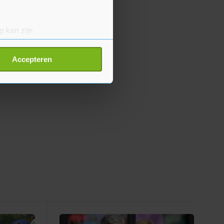
g kan zijn
erprinting)
t
detailgedeelte
in. U kunt uw
Accepteren
p onze cookiepagina kun je