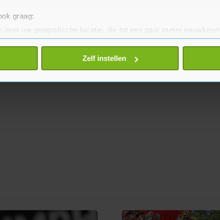
 ook graag:
 over uw geografische locatie, die tot een paar meter nauwkeuri
eren door het actief te scannen op specifieke eigenschappen (fing
onlijke gegevens worden verwerkt en stel uw voorkeuren in he
Zelf instellen
jzigen of intrekken in de Cookieverklaring.
te beter en wordt jouw bezoek makkelijker en persoonlijker. O
je gemaakte keuze altijd wijzigen of intrekken.