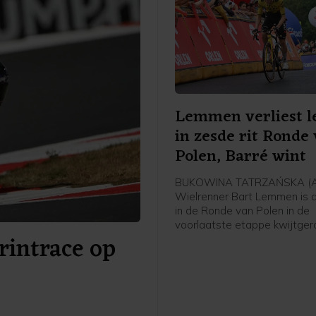
Lemmen verliest l
in zesde rit Ronde
Polen, Barré wint
BUKOWINA TATRZAŃSKA (A
Wielrenner Bart Lemmen is d
in de Ronde van Polen in de
voorlaatste etappe kwijtger
rintrace op
Nederlander van Visma - Lea
zag zijn Franse ploeggenoot
Barré in de zesde etappe ov
kilometer naar zijn eerste p
rijden. De Italiaan Christian 
(Astana) finishte als tweede