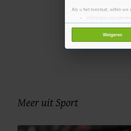
Als u het toestaat, willen we
Informatie verzamelen
Uw apparaat identific
Lees meer over hoe uw perso
Weigeren
toestemming op elk moment wi
Met cookies werkt onze websi
ons cookiebeleid bekijken en 
Meer uit Sport