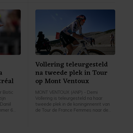
ent. Marco
kampte met een onbekende ziekte.
d werd
Vollering teleurgesteld
a
na tweede plek in Tour
tréal
op Mont Ventoux
 Botic
MONT VENTOUX (ANP) - Demi
ijn
Vollering is teleurgesteld na haar
Daniil
tweede plek in de koninginnenrit van
mmer 6
de Tour de France Femmes naar de
wonnen op
Mont Ventoux. Dat zei de Nederlandse
réal. In
renster van FDJ United-Suez vrijdag na
rlander
afloop van de etappe tegen de NOS.