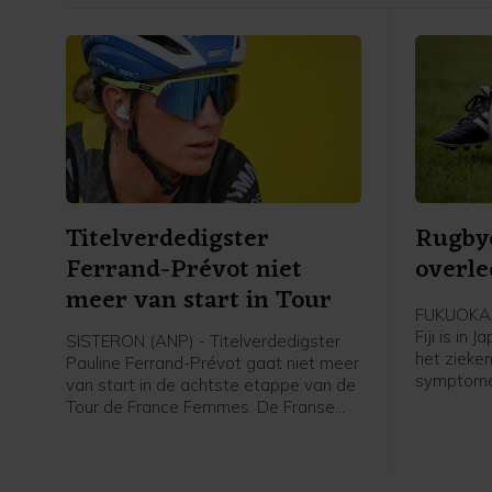
Titelverdedigster
Rugbye
Ferrand-Prévot niet
overle
meer van start in Tour
FUKUOKA (
Fiji is in 
SISTERON (ANP) - Titelverdedigster
het ziek
Pauline Ferrand-Prévot gaat niet meer
symptome
van start in de achtste etappe van de
een ernst
Tour de France Femmes. De Franse
de 26-jari
kopvrouw van Visma-Lease a Bike is
maakte zij
niet helemaal fit en heeft in overleg
Fukuoka, 
met de medische staf besloten niet
niveau, b