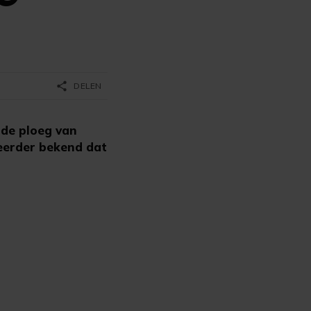
share
DELEN
 de ploeg van
 eerder bekend dat