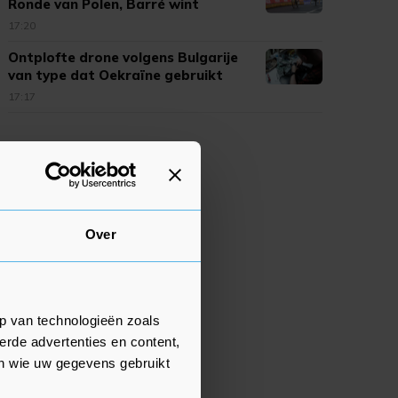
Ronde van Polen, Barré wint
17:20
Ontplofte drone volgens Bulgarije
van type dat Oekraïne gebruikt
17:17
Over
p van technologieën zoals
erde advertenties en content,
en wie uw gegevens gebruikt