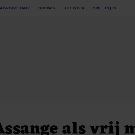
ACATUREBANK
NIEUWS
HET WEER
SPELLETJES
Assange als vrij