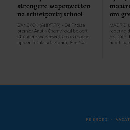
strengere wapenwetten
maatre
na schietpartij school
om gre
BANGKOK (ANP/RTR) - De Thaise
MADRID (
premier Anutin Charnvirakul belooft
regering 
strengere wapenwetten als reactie
als Italië
op een fatale schietpartij. Een 14-
heeft inge
jarige jongen schoot vrijdag twee van
voor kome
zijn grootouders dood en daarna vijf
stelde de
anderen op zijn school, voordat hij
migranten
zichzelf van het leven beroofde.
exclave 
PRIKBORD
VACAT