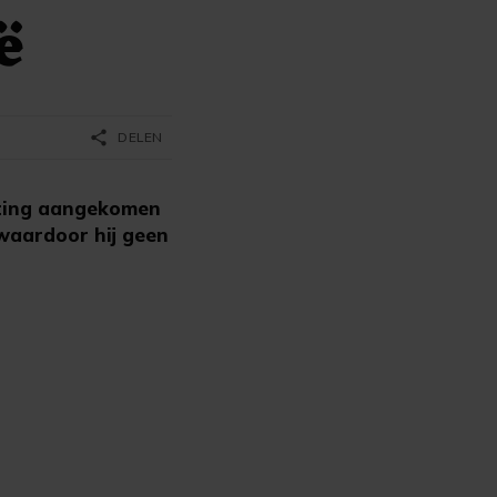
ë
share
DELEN
lating aangekomen
 waardoor hij geen