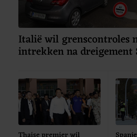
Italië wil grenscontroles 
intrekken na dreigement 
Thaise premier wil
Spanje