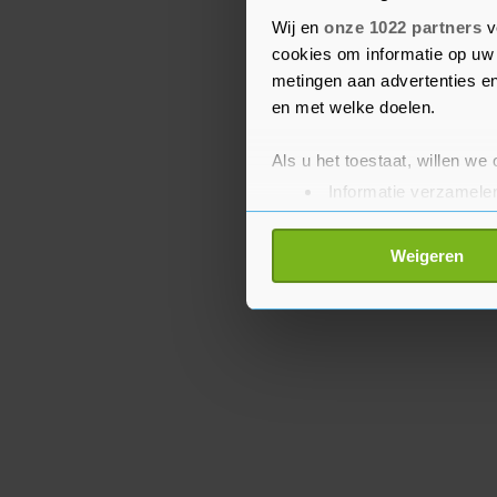
die hij al heeft vastgez
Wij en
onze 1022 partners
v
en klokkenluider nu als
cookies om informatie op uw 
Australië.
metingen aan advertenties en
en met welke doelen.
Als u het toestaat, willen we
Informatie verzamelen
Uw apparaat identific
Lees meer over hoe uw perso
Weigeren
toestemming op elk moment wi
Met cookies werkt onze websi
ons cookiebeleid bekijken en 