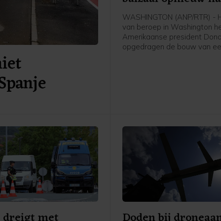
WASHINGTON (ANP/RTR) - H
van beroep in Washington h
Amerikaanse president Don
opgedragen de bouw van ee
niet
aan het Witte Huis tot nader 
te leggen. De uitspraak wor
Spanje
over twee weken van kracht
Trump de tijd te gunnen de 
eventueel voor te leggen aa
Hooggerechtshof.
 dreigt met
Doden bij droneaa