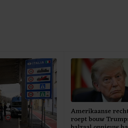
Amerikaanse rech
roept bouw Trump
balzaal opnieuw ha