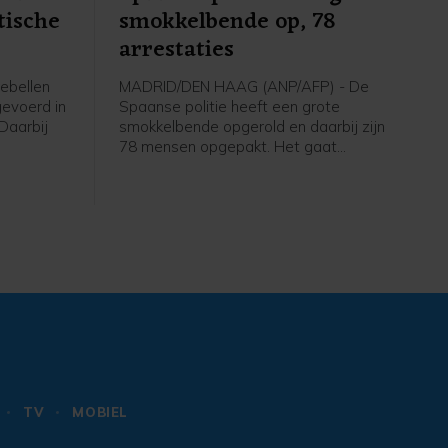
tische
smokkelbende op, 78
arrestaties
ebellen
MADRID/DEN HAAG (ANP/AFP) - De
evoerd in
Spaanse politie heeft een grote
 Daarbij
smokkelbende opgerold en daarbij zijn
78 mensen opgepakt. Het gaat
ood, meldt
volgens Europol om een van de
ron aan
grootste criminele netwerken die via
de westelijke Middellandse Zee drugs,
migranten, wapens en voortvluchtige
criminelen smokkelde.
TV
MOBIEL