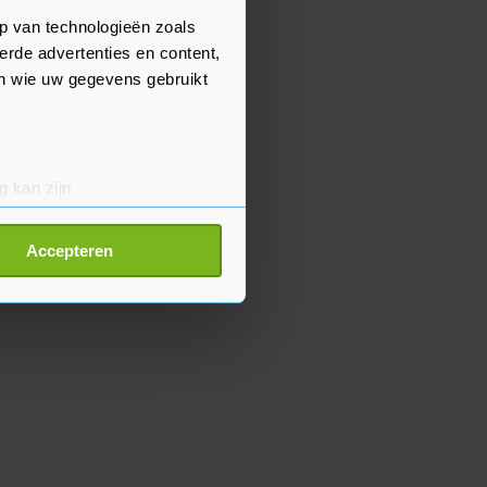
p van technologieën zoals
erde advertenties en content,
en wie uw gegevens gebruikt
g kan zijn
erprinting)
t
detailgedeelte
in. U kunt uw
Accepteren
p onze cookiepagina kun je