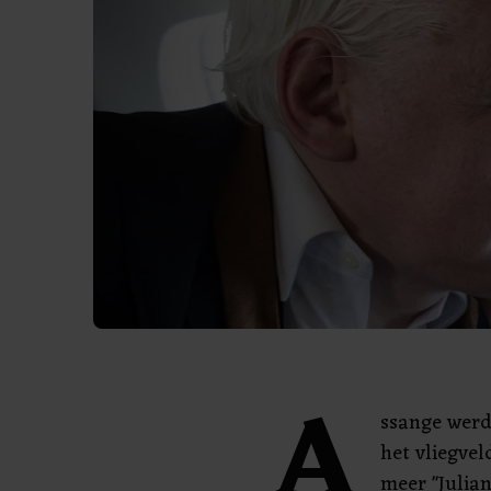
A
ssange werd
het vliegve
meer "Julian