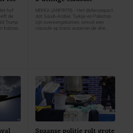
et hof
MEKKA (ANP/RTR) - Het defensiepact
eeft de
dat Saudi-Arabië, Turkije en Pakistan
ald Trump
zijn overeengekomen, omvat een
n balzaal
clausule op basis waarvan de drie
order stil
landen elkaar verdedigen wanneer zij
dt pas
worden aangevallen. In een door
, om
Pakistan gedeelde gezamenlijke
zaak
verklaring staat dat "een aanval op
n het
een van de drie staten zal worden
gezien als een aanval tegen allen",
vergelijkbaar met artikel 5 van de
NAVO. Ook worden afspraken
gemaakt over intensievere
defensiesamenwerking.
nval
Spaanse politie rolt grote