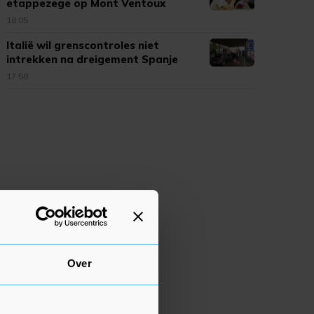
etappezege op Mont Ventoux
18:05
Italië wil grenscontroles niet
intrekken na dreigement Spanje
17:58
Over