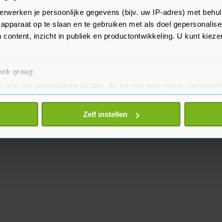
eten. Daardoor kon de journalist
erwerken je persoonlijke gegevens (bijv. uw IP-adres) met behul
 vrij man terugkeren naar
apparaat op te slaan en te gebruiken met als doel gepersonalise
 content, inzicht in publiek en productontwikkeling. U kunt kiez
 ook graag:
 over uw geografische locatie, die tot een paar meter nauwkeuri
eren door het actief te scannen op specifieke eigenschappen (fing
onlijke gegevens worden verwerkt en stel uw voorkeuren in he
Zelf instellen
jzigen of intrekken in de Cookieverklaring.
te beter en wordt jouw bezoek makkelijker en persoonlijker. O
je gemaakte keuze altijd wijzigen of intrekken.