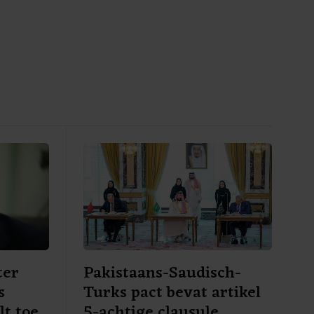
ter
Pakistaans-Saudisch-
s
Turks pact bevat artikel
lt toe
5-achtige clausule