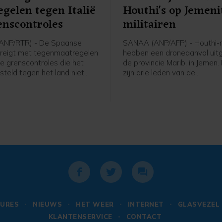
gelen tegen Italië
Houthi's op Jemeni
nscontroles
militairen
ANP/RTR) - De Spaanse
SANAA (ANP/AFP) - Houthi-r
dreigt met tegenmaatregelen
hebben een droneaanval uitg
 de grenscontroles die het
de provincie Marib, in Jemen.
steld tegen het land niet
zijn drie leden van de
nde zondag opheft. Italië
regeringsstrijdkrachten ged
ze in nadat tienduizenden
een Jemenitische militaire b
 vorige week de Spaanse
persbureau AFP.
Ceuta binnenkwamen.
URES
NIEUWS
HET WEER
INTERNET
GLASVEZEL
KLANTENSERVICE
CONTACT