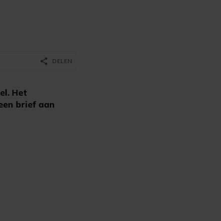
share
DELEN
el. Het
een brief aan