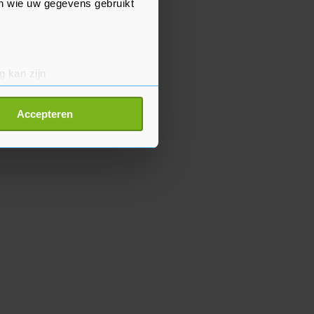
en wie uw gegevens gebruikt
g kan zijn
erprinting)
t
detailgedeelte
in. U kunt uw
Accepteren
p onze cookiepagina kun je