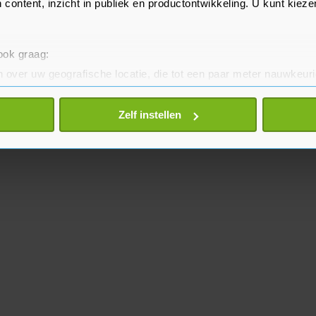
 content, inzicht in publiek en productontwikkeling. U kunt kiez
 ook graag:
 over uw geografische locatie, die tot een paar meter nauwkeuri
eren door het actief te scannen op specifieke eigenschappen (fing
onlijke gegevens worden verwerkt en stel uw voorkeuren in he
Zelf instellen
jzigen of intrekken in de Cookieverklaring.
te beter en wordt jouw bezoek makkelijker en persoonlijker. O
je gemaakte keuze altijd wijzigen of intrekken.