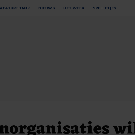
ACATUREBANK
NIEUWS
HET WEER
SPELLETJES
norganisaties wi