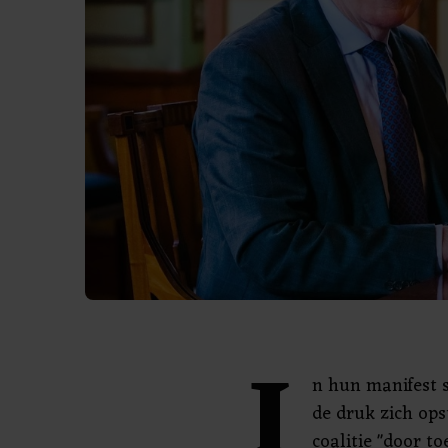
I
n hun manifest s
de druk zich ops
coalitie "door t