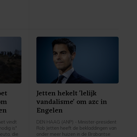
rstof,
Spanje, schrijft asielminister Bart van
den Brink in een brief aan de Tweede
Kamer. Volgens de CDA-minister is er
voor zover bekend niemand vanuit
Ceuta doorgereisd naar Spanje of een
ander land.
oet
Jetten hekelt 'lelijk
 om
vandalisme' om azc in
en
Engelen
et vindt
DEN HAAG (ANP) - Minister-president
odig is"
Rob Jetten heeft de bekladdingen van
euta, die
onder meer huizen in de Brabantse