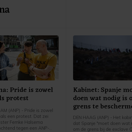
 na
Jetten onder meer over wate
kern- en windenergie.
a: Pride is zowel
Kabinet: Spanje m
ls protest
doen wat nodig is
grens te bescherm
M (ANP) - Pride is zowel
als een protest. Dat zei
DEN HAAG (ANP) - Het kabin
ster Femke Halsema
dat Spanje "moet doen wat n
ochtend tegen een ANP-
om de grens bij de exclave C