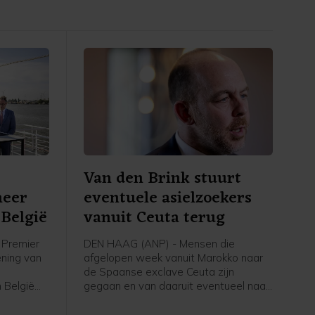
Van den Brink stuurt
meer
eventuele asielzoekers
België
vanuit Ceuta terug
Premier
DEN HAAG (ANP) - Mensen die
ening van
afgelopen week vanuit Marokko naar
de Spaanse exclave Ceuta zijn
 België
gegaan en van daaruit eventueel naar
voor
Nederland komen om asiel aan te
volgens
vragen, worden teruggestuurd naar