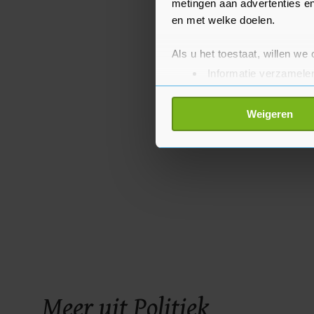
metingen aan advertenties en
en met welke doelen.
Als u het toestaat, willen we
Informatie verzamelen
Uw apparaat identific
Lees meer over hoe uw perso
Weigeren
toestemming op elk moment wi
Met cookies werkt onze websi
ons cookiebeleid bekijken en 
Meer uit Politiek