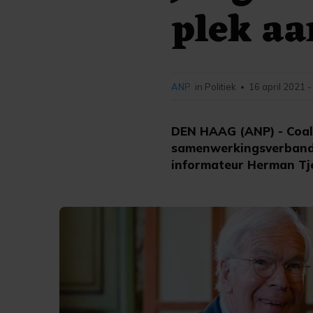
plek aa
ANP
in Politiek
16 april 2021 -
•
DEN HAAG (ANP) - Coali
samenwerkingsverband v
informateur Herman Tje