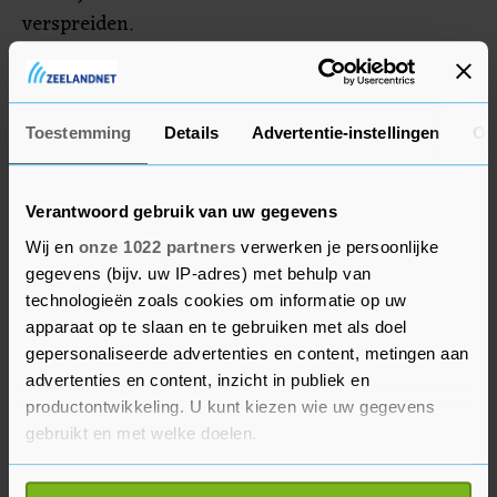
verspreiden.
Dinsdagavond was er ook een dodelijk
schietincident in IJmuiden. De politie laat weten
Toestemming
Details
Advertentie-instellingen
Ov
dat er geen verband is tussen de twee zaken.
Verantwoord gebruik van uw gegevens
Wij en
onze 1022 partners
verwerken je persoonlijke
gegevens (bijv. uw IP-adres) met behulp van
technologieën zoals cookies om informatie op uw
apparaat op te slaan en te gebruiken met als doel
gepersonaliseerde advertenties en content, metingen aan
advertenties en content, inzicht in publiek en
productontwikkeling. U kunt kiezen wie uw gegevens
gebruikt en met welke doelen.
Als u het toestaat, willen we ook graag: