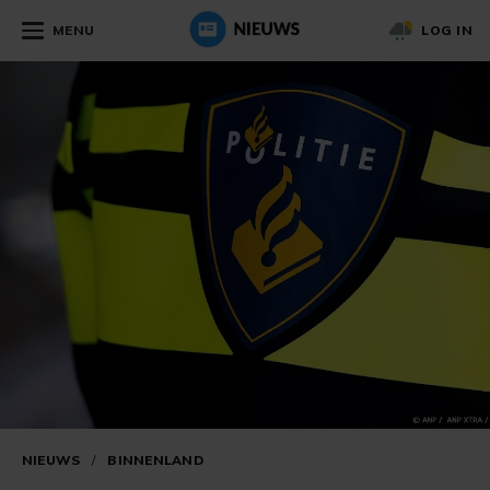
MENU
LOG IN
NIEUWS
/
BINNENLAND