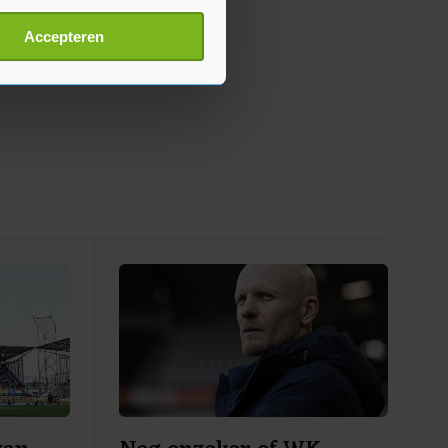
erprinting)
t
detailgedeelte
in. U kunt uw
Accepteren
p onze cookiepagina kun je