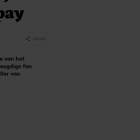
epay
share
DELEN
e van het
jeugdige fan
ller van