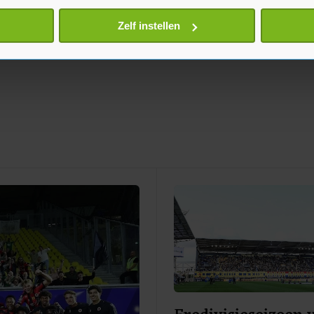
eren door het actief te scannen op specifieke eigenschappen (fing
onlijke gegevens worden verwerkt en stel uw voorkeuren in he
Zelf instellen
jzigen of intrekken in de Cookieverklaring.
te beter en wordt jouw bezoek makkelijker en persoonlijker. O
je gemaakte keuze altijd wijzigen of intrekken.