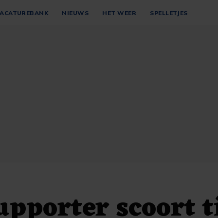
ACATUREBANK
NIEUWS
HET WEER
SPELLETJES
upporter scoort t