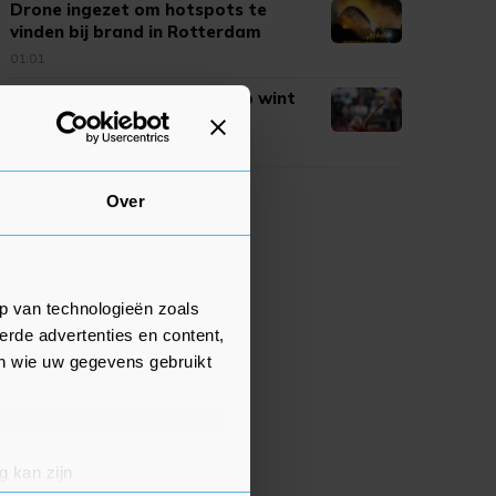
Drone ingezet om hotspots te
vinden bij brand in Rotterdam
01:01
Tennisser Van de Zandschulp wint
na stunt weer in Montréal
00:58
Over
p van technologieën zoals
erde advertenties en content,
en wie uw gegevens gebruikt
g kan zijn