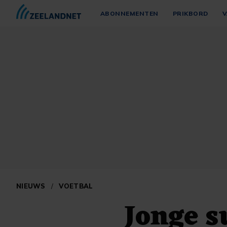
ABONNEMENTEN
PRIKBORD
V
NIEUWS
/
VOETBAL
Jonge s