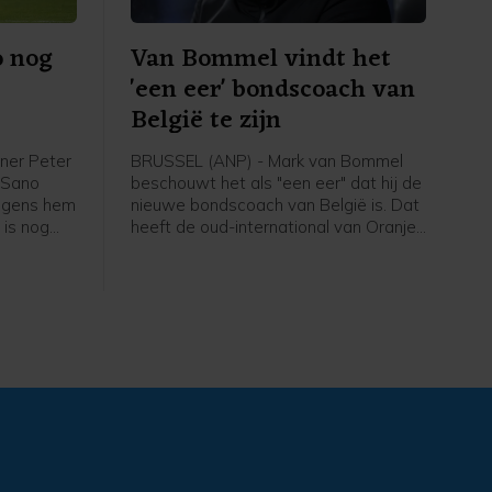
o nog
Van Bommel vindt het
'een eer' bondscoach van
België te zijn
ner Peter
BRUSSEL (ANP) - Mark van Bommel
i Sano
beschouwt het als "een eer" dat hij de
olgens hem
nieuwe bondscoach van België is. Dat
 is nog
heeft de oud-international van Oranje
 niet mijn
gezegd bij zijn presentatie bij de
em", zei
Belgische voetbalbond. "Ik ben heel
de eerste
erg blij dat ik hier zit. Deze uitdaging
thuis
past bij mij", zei de 49-jarige Van
Bommel. "Dit is een baan die iedereen
wil. Ik heb er ook niet over getwijfeld."