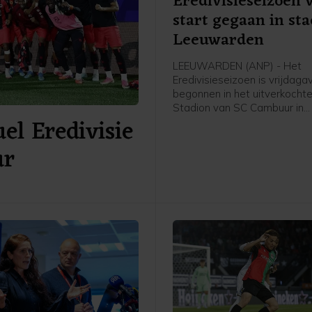
Eredivisieseizoen 
start gegaan in st
Leeuwarden
LEEUWARDEN (ANP) - Het
Eredivisieseizoen is vrijdag
begonnen in het uitverkochte
Stadion van SC Cambuur in
el Eredivisie
Leeuwarden. Het gepromov
Cambuur ontvangt Excelsior 
ur
twee jaar geleden geopende