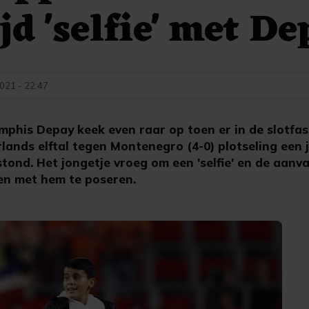
jd 'selfie' met D
021 - 22:47
his Depay keek even raar op toen er in de slotfas
lands elftal tegen Montenegro (4-0) plotseling een 
tond. Het jongetje vroeg om een 'selfie' en de aanva
en met hem te poseren.