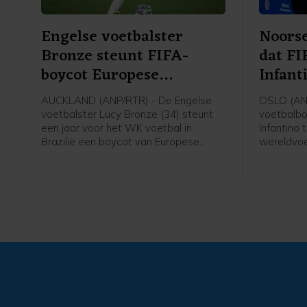
Engelse voetbalster
Noorse
Bronze steunt FIFA-
dat FI
boycot Europese
Infant
speelsters
AUCKLAND (ANP/RTR) - De Engelse
OSLO (AN
voetbalster Lucy Bronze (34) steunt
voetbalbo
een jaar voor het WK voetbal in
Infantino 
Brazilië een boycot van Europese
wereldvoe
speelsters van FIFA-competities.
voorzitter
Daarmee schaart de speelster van
van de fel
Chelsea zich achter het verzet van de
gezegd na
UEFA tegen FIFA-voorzitter Gianni
verschille
Infantino. "Ik denk dat Europese
voetbal.
speelsters zullen vasthouden aan hun
overtuigingen. En aan wat het beste is
voor onze sport. Als dat betekent dat
we sommige competities moeten
boycotten, dan moet dat gebeuren",
aldus Bronze in aanloop van een
oefenduel met Chelsea in Nieuw-