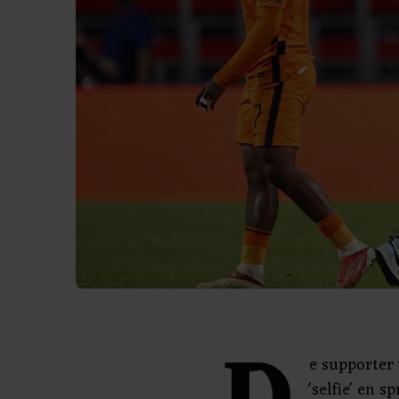
e supporter 
'selfie' en 