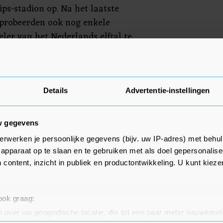
ips-stadion op. Na het laatste
l probeerden ook nog enkele
ler van het Nederlands elftal te
hter door toegesnelde stewards
Details
Advertentie-instellingen
w gegevens
erwerken je persoonlijke gegevens (bijv. uw IP-adres) met behul
apparaat op te slaan en te gebruiken met als doel gepersonalise
 content, inzicht in publiek en productontwikkeling. U kunt kiez
 ook graag:
 over uw geografische locatie, die tot een paar meter nauwkeuri