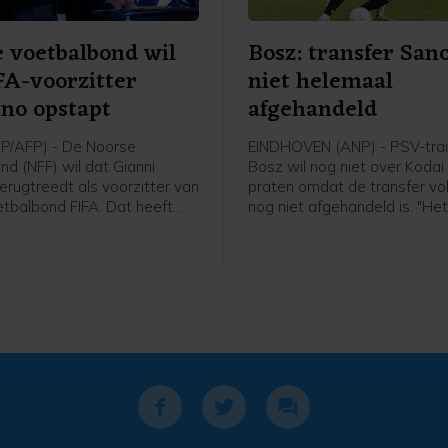
 voetbalbond wil
Bosz: transfer San
FA-voorzitter
niet helemaal
ino opstapt
afgehandeld
P/AFP) - De Noorse
EINDHOVEN (ANP) - PSV-trai
nd (NFF) wil dat Gianni
Bosz wil nog niet over Koda
terugtreedt als voorzitter van
praten omdat de transfer v
tbalbond FIFA. Dat heeft
nog niet afgehandeld is. "Het
 Lise Klaveness, al jaren een
niet helemaal rond. Zolang hij
ste critici van de FIFA-baas,
speler is, praat ik niet over h
 een bijeenkomst van de
Peter Bosz in aanloop naar 
nde partijen uit het Noorse
wedstrijd van PSV zaterdag 
tegen Fortuna Sittard.