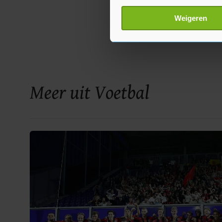
Uw apparaat identific
Lees meer over hoe uw perso
Weigeren
toestemming op elk moment wi
Met cookies werkt onze websi
ons cookiebeleid bekijken en 
Meer uit Voetbal