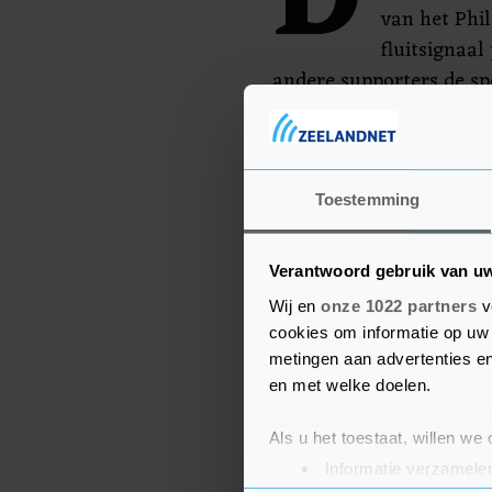
D
van het Phil
fluitsignaa
andere supporters de spe
bereiken. Zij werden ec
tegengehouden.
Toestemming
Verantwoord gebruik van u
Wij en
onze 1022 partners
v
cookies om informatie op uw 
metingen aan advertenties en
en met welke doelen.
Als u het toestaat, willen we
Informatie verzamelen