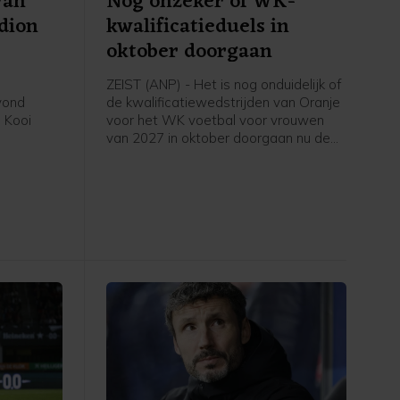
van
Nog onzeker of WK-
adion
kwalificatieduels in
oktober doorgaan
ZEIST (ANP) - Het is nog onduidelijk of
avond
de kwalificatiewedstrijden van Oranje
 Kooi
voor het WK voetbal voor vrouwen
van 2027 in oktober doorgaan nu de
eerde
UEFA een boycot heeft afgekondigd
in het
van FIFA-competities. Voor het elftal
 stadion.
van bondscoach Arjan Veurink staat
op 9 en 13 oktober een dubbele
ontmoeting met Hongarije op het
programma. Volgens de KNVB
onderzoekt de UEFA de komende tijd
of de duels door zullen gaan.