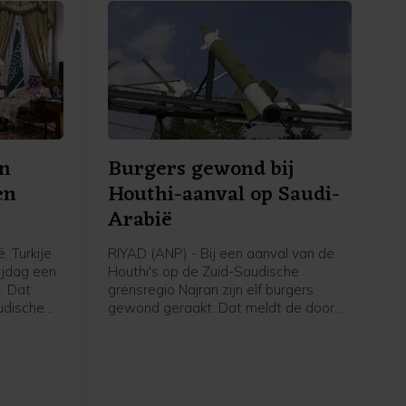
en
Burgers gewond bij
en
Houthi-aanval op Saudi-
Arabië
, Turkije
RIYAD (ANP) - Bij een aanval van de
ijdag een
Houthi's op de Zuid-Saudische
. Dat
grensregio Najran zijn elf burgers
udische
gewond geraakt. Dat meldt de door
rsbureau
Saudi-Arabië geleide militaire coalitie
en
die de internationaal erkende regering
nwerking
van Jemen steunt.
 oorlog
n Iran.