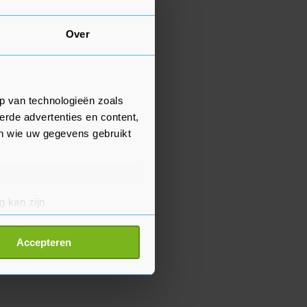
Over
p van technologieën zoals
erde advertenties en content,
en wie uw gegevens gebruikt
g kan zijn
erprinting)
t
detailgedeelte
in. U kunt uw
Accepteren
p onze cookiepagina kun je