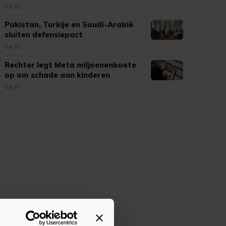
04:25
Pakistan, Turkije en Saudi-Arabië
sluiten defensiepact
04:23
Rechter legt Meta miljoenenboete
op om schade aan kinderen
04:20