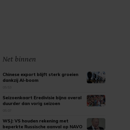
Net binnen
Chinese export blijft sterk groeien
dankzij AI-boom
05:53
Seizoenkaart Eredivisie bijna overal
duurder dan vorig seizoen
05:07
WSJ: VS houden rekening met
beperkte Russische aanval op NAVO