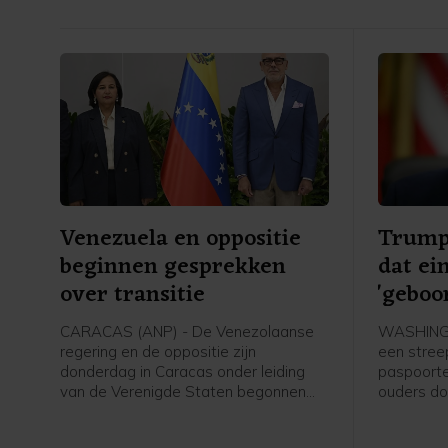
Venezuela en oppositie
Trump
beginnen gesprekken
dat ei
over transitie
'geboo
make
CARACAS (ANP) - De Venezolaanse
WASHINGT
regering en de oppositie zijn
een stree
donderdag in Caracas onder leiding
paspoorte
van de Verenigde Staten begonnen
ouders do
aan gesprekken die kunnen leiden tot
de Vereni
een politieke overgang en
staat mis