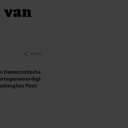
 van
share
DELEN
en Democratische
vertegenwoordigt
ashington Post.