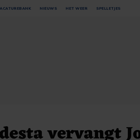
ACATUREBANK
NIEUWS
HET WEER
SPELLETJES
desta vervangt J