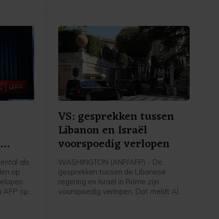
VS: gesprekken tussen
Libanon en Israël
n
voorspoedig verlopen
ntal als
WASHINGTON (ANP/AFP) - De
len op
gesprekken tussen de Libanese
gelopen
regering en Israël in Rome zijn
u AFP op
voorspoedig verlopen. Dat meldt Al
 Eerder op
Jazeera op gezag van een
tal doden
woordvoerder van het Amerikaanse