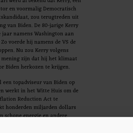
uari werd al bekend dat Kerry, een
tor en voormalig Democratisch
tskandidaat, zou terugtreden uit
ing van Biden. De 80-jarige Kerry
ie jaar namens Washington aan
 Zo voerde hij namens de VS de
oppen. Nu zou Kerry volgens
ening zijn dat hij het klimaat
or Biden herkozen te krijgen.
al een topadviseur van Biden op
en werkt in het Witte Huis om de
flation Reduction Act te
kt honderden miljarden dollars
van schone energie en andere
ing van de opwarming van de