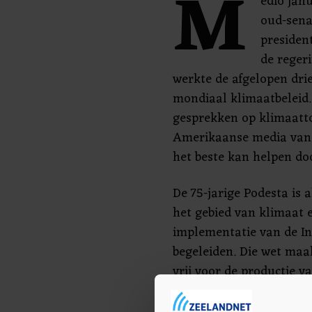
M
edio jan
oud-sena
presiden
de reger
werkte de afgelopen dr
mondiaal klimaatbeleid.
gesprekken op klimaatt
Amerikaanse media van m
het beste kan helpen do
De 75-jarige Podesta is 
het gebied van klimaat 
implementatie van de In
begeleiden. Die wet maa
vrij voor de productie 
maatregelen ter beperk
aarde.