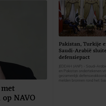
Pakistan, Turkije 
Saudi-Arabië sluit
defensiepact
JEDDAH (ANP) - Saudi-Arabië
en Pakistan ondertekenen vr
gezamenlijk defensieakkoord
melden bronnen rond het Sa
 met
leger en de regering aan pe
AFP. De drie landen versterk
al op NAVO
daarmee hun defensiesame
tegen de achtergrond van de
tussen de Verenigde Staten e