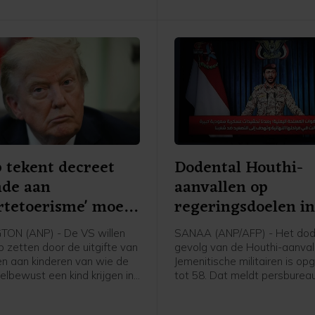
 tekent decreet
Dodental Houthi-
nde aan
aanvallen op
rtetoerisme' moet
regeringsdoelen i
n
Jemen opgelopen
ON (ANP) - De VS willen
SANAA (ANP/AFP) - Het dode
p zetten door de uitgifte van
gevolg van de Houthi-aanval
n aan kinderen van wie de
Jemenitische militairen is op
elbewust een kind krijgen in
tot 58. Dat meldt persburea
gde Staten en daarbij de
basis van een militaire bron.
leiden. Daartoe heeft
de dag werd nog een dertig