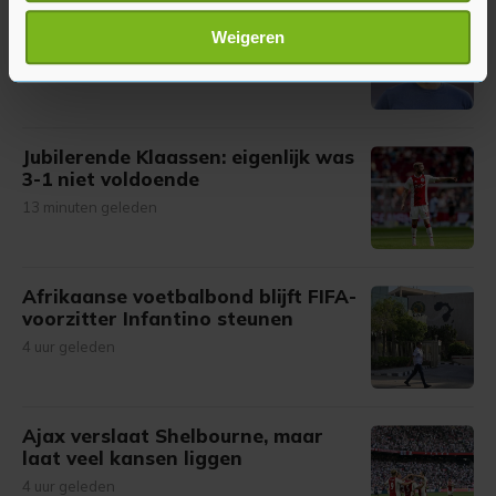
scannen op specifieke eigenschappen (fingerprinting)
Míchel is alleen tevreden over
Lees meer over hoe uw persoonlijke gegevens worden
eerste vijftig minuten van Ajax
Weigeren
verwerkt en stel uw voorkeuren in het
detailgedeelte
in.
12 minuten geleden
U kunt uw toestemming op elk moment wijzigen of
intrekken in de Cookieverklaring.
Jubilerende Klaassen: eigenlijk was
Met cookies werkt onze website beter en wordt jouw
3-1 niet voldoende
bezoek makkelijker en persoonlijker. Op
13 minuten geleden
onze cookiepagina kun je ons cookiebeleid bekijken en je
gemaakte keuze altijd wijzigen of intrekken.
Afrikaanse voetbalbond blijft FIFA-
voorzitter Infantino steunen
4 uur geleden
Ajax verslaat Shelbourne, maar
laat veel kansen liggen
4 uur geleden