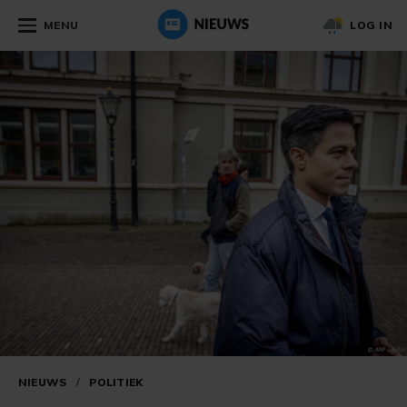
MENU
LOG IN
NIEUWS
/
POLITIEK