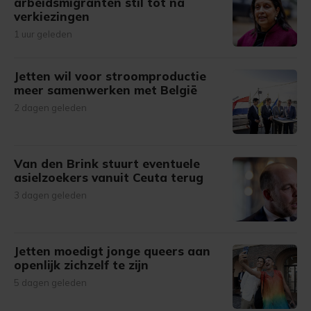
arbeidsmigranten stil tot na
verkiezingen
1 uur geleden
Jetten wil voor stroomproductie
meer samenwerken met België
2 dagen geleden
Van den Brink stuurt eventuele
asielzoekers vanuit Ceuta terug
3 dagen geleden
Jetten moedigt jonge queers aan
openlijk zichzelf te zijn
5 dagen geleden