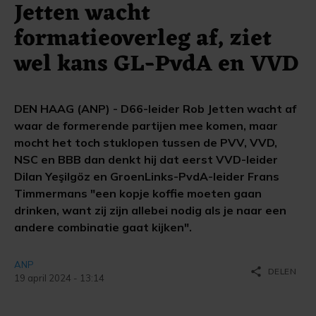
Jetten wacht
formatieoverleg af, ziet
wel kans GL-PvdA en VVD
DEN HAAG (ANP) - D66-leider Rob Jetten wacht af
waar de formerende partijen mee komen, maar
mocht het toch stuklopen tussen de PVV, VVD,
NSC en BBB dan denkt hij dat eerst VVD-leider
Dilan Yeşilgöz en GroenLinks-PvdA-leider Frans
Timmermans "een kopje koffie moeten gaan
drinken, want zij zijn allebei nodig als je naar een
andere combinatie gaat kijken".
ANP
share
DELEN
19 april 2024 - 13:14