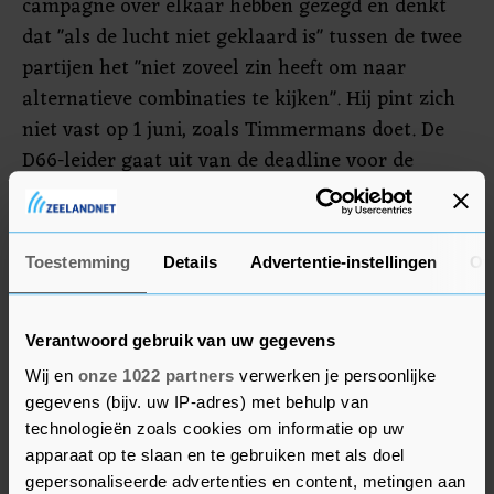
campagne over elkaar hebben gezegd en denkt
dat "als de lucht niet geklaard is" tussen de twee
partijen het "niet zoveel zin heeft om naar
alternatieve combinaties te kijken". Hij pint zich
niet vast op 1 juni, zoals Timmermans doet. De
D66-leider gaat uit van de deadline voor de
formateurs, die tot medio mei de tijd hebben
gekregen de onderhandelingen te voeren.
Toestemming
Details
Advertentie-instellingen
Ov
Jetten is "heel benieuwd naar de stand van hun
gesprekken". Maar voor nu roept hij de
formerende partijen op om "serieus te gaan
Verantwoord gebruik van uw gegevens
onderhandelen in plaats van ruzie te maken via
Wij en
onze 1022 partners
verwerken je persoonlijke
de sociale media".
gegevens (bijv. uw IP-adres) met behulp van
technologieën zoals cookies om informatie op uw
apparaat op te slaan en te gebruiken met als doel
gepersonaliseerde advertenties en content, metingen aan