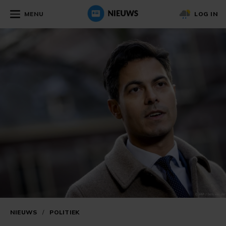
MENU
LOG IN
NIEUWS
/
POLITIEK