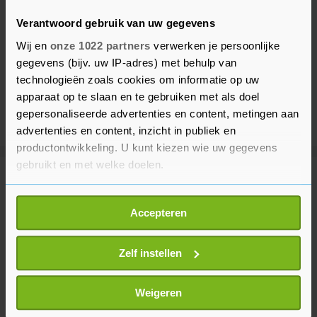
Verantwoord gebruik van uw gegevens
Wij en
onze 1022 partners
verwerken je persoonlijke
gegevens (bijv. uw IP-adres) met behulp van
technologieën zoals cookies om informatie op uw
apparaat op te slaan en te gebruiken met als doel
gepersonaliseerde advertenties en content, metingen aan
advertenties en content, inzicht in publiek en
productontwikkeling. U kunt kiezen wie uw gegevens
gebruikt en met welke doelen.
Meer uit Politiek
Als u het toestaat, willen we ook graag:
Accepteren
Informatie verzamelen over uw geografische
Paul hield besluit loon
locatie, die tot een paar meter nauwkeurig kan zijn
arbeidsmigranten stil tot na
Uw apparaat identificeren door het actief te
Zelf instellen
verkiezingen
scannen op specifieke eigenschappen (fingerprinting)
3 dagen geleden
Lees meer over hoe uw persoonlijke gegevens worden
Weigeren
verwerkt en stel uw voorkeuren in het
detailgedeelte
in.