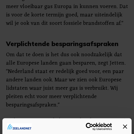
meer vloeibaar gas Europa in kunnen voeren. Dat
is voor de korte termijn goed, maar uiteindelijk
wil je ook van dit soort fossiele brandstoffen af."
Verplichtende besparingsafspraken
Om dat te doen is het dus ook noodzakelijk dat
alle Europese landen gaan besparen, zegt Jetten.
"Nederland staat er redelijk goed voor, een paar
andere landen ook. Maar we zien ook Europese
lidstaten waar juist meer gas is verbruikt. Wij
pleiten echt voor meer verplichtende
besparingsafspraken."
De keuze om meer kolen te gebruiken om energie
op te wekken was volgens Jetten "een moeilijke