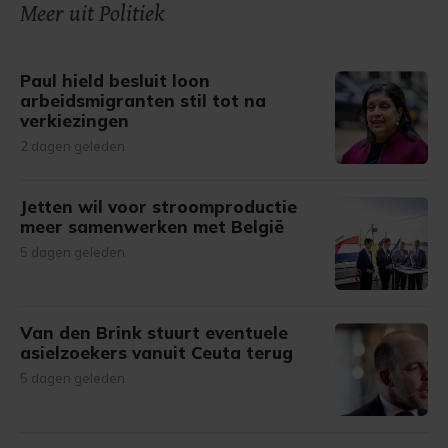
onze cookiepagina kun je ons cookiebeleid bekijken en je
Meer uit Politiek
gemaakte keuze altijd wijzigen of intrekken.
Paul hield besluit loon
arbeidsmigranten stil tot na
verkiezingen
2 dagen geleden
Jetten wil voor stroomproductie
meer samenwerken met België
5 dagen geleden
Van den Brink stuurt eventuele
asielzoekers vanuit Ceuta terug
5 dagen geleden