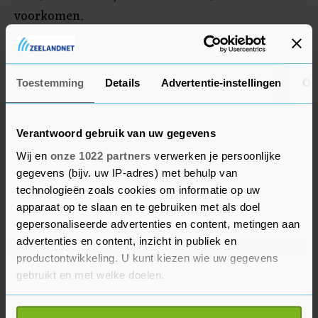
voorkomen.
Concurrenten Verstappen
Toestemming
Details
Advertentie-instellingen
Ov
Leclerc bekeek het eerste half uur van de
training vanuit de pits, omdat de Ferrari-
monteurs bezig waren met de remmen van zijn
Verantwoord gebruik van uw gegevens
auto. De nummer 2 van de WK-stand kon in het
Wij en
onze 1022 partners
verwerken je persoonlijke
laatste half uur alsnog heel wat rondes rijden.
gegevens (bijv. uw IP-adres) met behulp van
Alex Albon kwam de training zonder problemen
technologieën zoals cookies om informatie op uw
door. De Thaise coureur van Williams miste drie
apparaat op te slaan en te gebruiken met als doel
gepersonaliseerde advertenties en content, metingen aan
weken geleden de GP van Italië vanwege een
advertenties en content, inzicht in publiek en
blindedarmontsteking. Zijn Nederlandse
productontwikkeling. U kunt kiezen wie uw gegevens
vervanger Nyck de Vries eindigde op Monza als
gebruikt en met welke doelen.
negende en pakte zo bij zijn Formule 1-debuut 2
punten. Albon is inmiddels hersteld en kan in
Als u het toestaat, willen we ook graag: