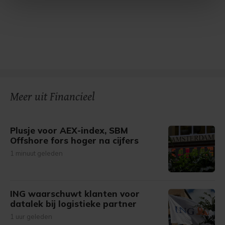
Met cookies werkt onze website beter en wordt jouw
bezoek makkelijker en persoonlijker. Op
onze cookiepagina kun je ons cookiebeleid bekijken en je
gemaakte keuze altijd wijzigen of intrekken.
Meer uit Financieel
Plusje voor AEX-index, SBM
Offshore fors hoger na cijfers
1 minuut geleden
ING waarschuwt klanten voor
datalek bij logistieke partner
1 uur geleden