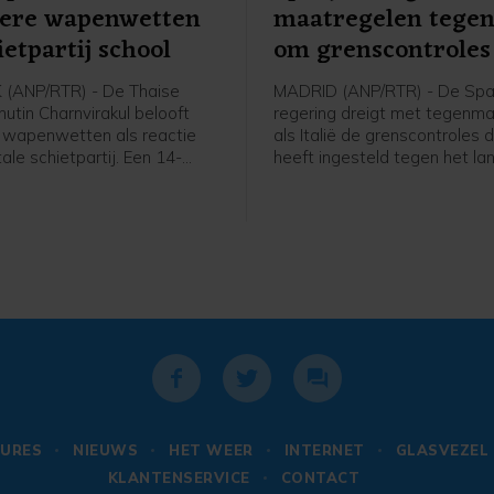
gere wapenwetten
maatregelen tegen 
ietpartij school
om grenscontroles
(ANP/RTR) - De Thaise
MADRID (ANP/RTR) - De Sp
utin Charnvirakul belooft
regering dreigt met tegenm
 wapenwetten als reactie
als Italië de grenscontroles d
ale schietpartij. Een 14-
heeft ingesteld tegen het lan
ngen schoot vrijdag twee van
voor komende zondag opheft.
ouders dood en daarna vijf
stelde deze in nadat tiendu
 zijn school, voordat hij
migranten vorige week de 
an het leven beroofde.
exclave Ceuta binnenkwame
URES
NIEUWS
HET WEER
INTERNET
GLASVEZEL
KLANTENSERVICE
CONTACT