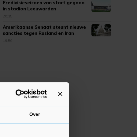
Eredivisieseizoen van start gegaan
in stadion Leeuwarden
20:15
Amerikaanse Senaat steunt nieuwe
sancties tegen Rusland en Iran
19:59
Over