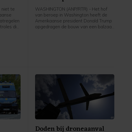
 niet te
WASHINGTON (ANP/RTR) - Het hof
paanse
van beroep in Washington heeft de
atregelen
Amerikaanse president Donald Trump
roles die
opgedragen de bouw van een balzaal
zigers uit
aan het Witte Huis tot nader order stil
e nadat
te leggen. De uitspraak wordt pas
en
over twee weken van kracht, om
ave Ceuta
Trump de tijd te gunnen de zaak
n te
eventueel voor te leggen aan het
ntallen
Hooggerechtshof.
Doden bij droneaanval