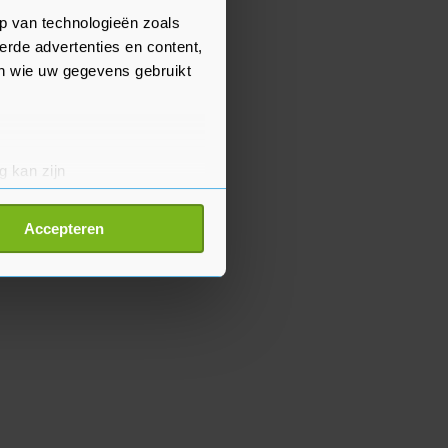
p van technologieën zoals
erde advertenties en content,
en wie uw gegevens gebruikt
g kan zijn
erprinting)
t
detailgedeelte
in. U kunt uw
Accepteren
p onze cookiepagina kun je