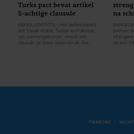
Turks pact bevat artikel
stren
5-achtige clausule
na sch
MEKKA (ANP/RTR) - Het defensiepact
BANGKOK 
dat Saudi-Arabië, Turkije en Pakistan
premier An
zijn overeengekomen, omvat een
strengere
clausule op basis waarvan de drie
op een fat
landen elkaar verdedigen wanneer zij
jarige jo
worden aangevallen. In een door
zijn groot
Pakistan gedeelde gezamenlijke
anderen op
verklaring staat dat "een aanval op
zichzelf v
een van de drie staten zal worden
gezien als een aanval tegen allen",
vergelijkbaar met artikel 5 van de
NAVO. Ook worden afspraken
gemaakt over intensievere
defensiesamenwerking.
PRIKBORD
VACAT