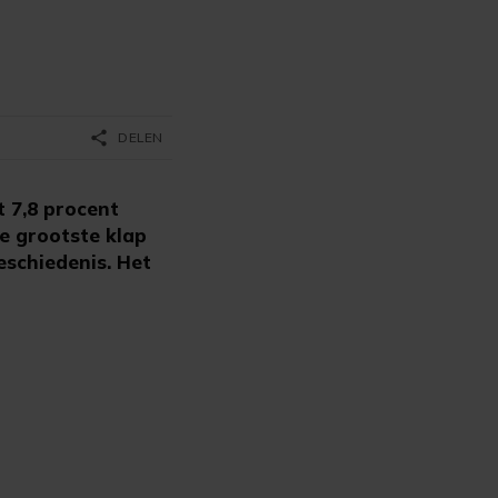
share
DELEN
 7,8 procent
e grootste klap
eschiedenis. Het