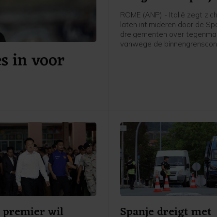
ROME (ANP) - Italië zegt zich
laten intimideren door de S
dreigementen over tegenma
vanwege de binnengrenscont
s in voor
Italië eerder instelde voor rei
Spanje. Rome kwam daarme
afgelopen week tienduizend
migranten de Spaanse excl
in Noord-Afrika hadden wete
bereiken vanuit Marokko. Tie
mensen kwamen daarbij om.
 premier wil
Spanje dreigt met