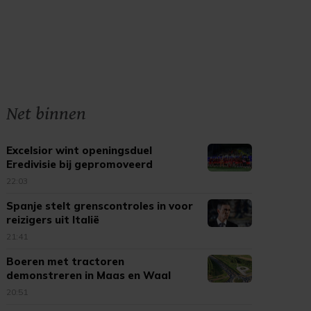
Net binnen
Excelsior wint openingsduel
Eredivisie bij gepromoveerd
Cambuur
22:03
Spanje stelt grenscontroles in voor
reizigers uit Italië
21:41
Boeren met tractoren
demonstreren in Maas en Waal
20:51