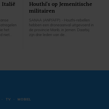
Italië
Houthi's op Jemenitische
militairen
aanse
SANAA (ANP/AFP) - Houthi-rebellen
aatregelen
hebben een droneaanval uitgevoerd in
ie het
de provincie Marib, in Jemen. Daarbij
d niet
zijn drie leden van de
 Italië
regeringsstrijdkrachten gedood, meldt
izenden
een Jemenitische militaire bron aan
Spaanse
persbureau AFP.
n.
TV
MOBIEL