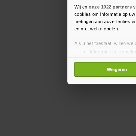
gemiddeld in de eurozo
Wij en
onze 1022 partners
v
landen zoals Duitsland,
cookies om informatie op uw 
België.
metingen aan advertenties en
en met welke doelen.
Als u het toestaat, willen we
Informatie verzamelen
Uw apparaat identific
Lees meer over hoe uw perso
Weigeren
toestemming op elk moment wi
Met cookies werkt onze websi
ons cookiebeleid bekijken en 