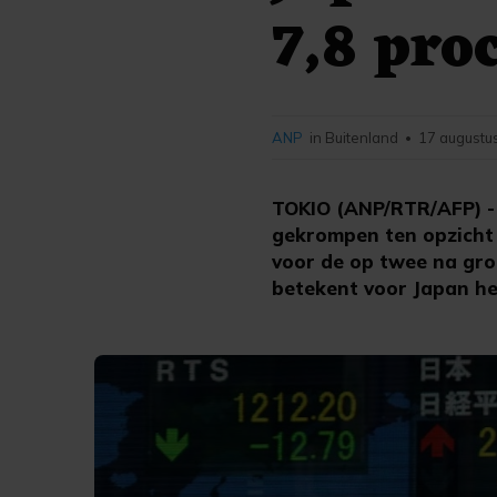
7,8 pro
ANP
in Buitenland
17 augustu
•
TOKIO (ANP/RTR/AFP) - 
gekrompen ten opzicht 
voor de op twee na gro
betekent voor Japan h