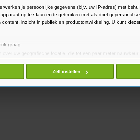
ne en in de ons omringende
erwerken je persoonlijke gegevens (bijv. uw IP-adres) met behul
 het Verenigd Koninkrijk en
apparaat op te slaan en te gebruiken met als doel gepersonalise
 content, inzicht in publiek en productontwikkeling. U kunt kiez
 ook graag:
 over uw geografische locatie, die tot een paar meter nauwkeuri
eren door het actief te scannen op specifieke eigenschappen (fing
onlijke gegevens worden verwerkt en stel uw voorkeuren in he
Zelf instellen
jzigen of intrekken in de Cookieverklaring.
te beter en wordt jouw bezoek makkelijker en persoonlijker. O
je gemaakte keuze altijd wijzigen of intrekken.