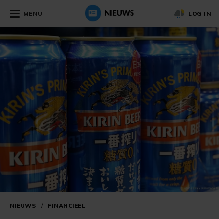
MENU
LOG IN
NIEUWS
/
FINANCIEEL