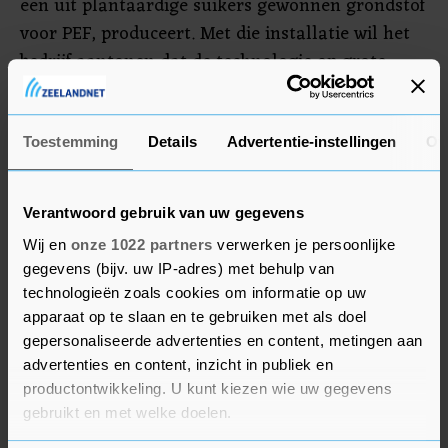
een uit plantaardige suikers gewonnen grondstof
voor PEF, produceert. Met die installatie wil het
bedrijf aantonen dat de technologie op grote
schaal te gebruiken is. Dat moet andere
producenten overtuigen om via licentiedeals of
samenwerkingsverbanden met dezelfde
Toestemming
Details
Advertentie-instellingen
Ov
technologie PEF te produceren.
Verantwoord gebruik van uw gegevens
Wij en
onze 1022 partners
verwerken je persoonlijke
gegevens (bijv. uw IP-adres) met behulp van
technologieën zoals cookies om informatie op uw
apparaat op te slaan en te gebruiken met als doel
gepersonaliseerde advertenties en content, metingen aan
advertenties en content, inzicht in publiek en
productontwikkeling. U kunt kiezen wie uw gegevens
gebruikt en met welke doelen.