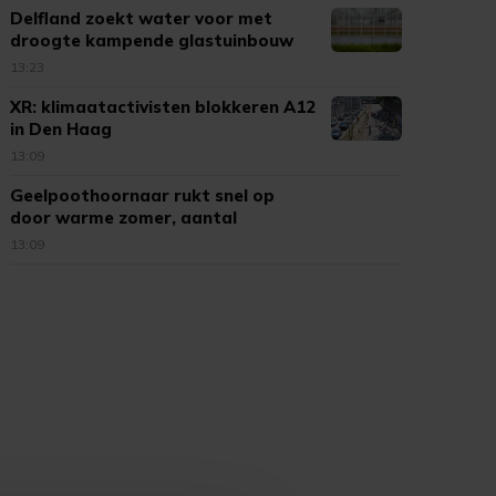
Delfland zoekt water voor met
droogte kampende glastuinbouw
13:23
XR: klimaatactivisten blokkeren A12
in Den Haag
13:09
Geelpoothoornaar rukt snel op
door warme zomer, aantal
meldingen neemt toe
13:09