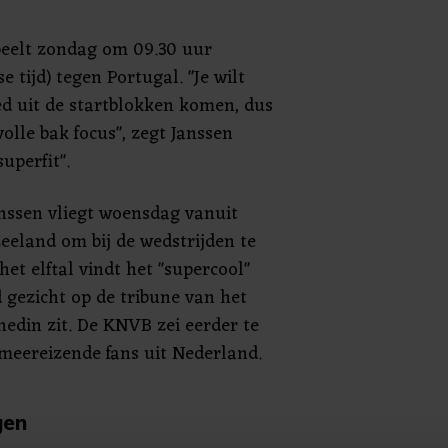
peelt zondag om 09.30 uur
 tijd) tegen Portugal. "Je wilt
d uit de startblokken komen, dus
olle bak focus", zegt Janssen
superfit".
anssen vliegt woensdag vanuit
eland om bij de wedstrijden te
het elftal vindt het "supercool"
 gezicht op de tribune van het
nedin zit. De KNVB zei eerder te
meereizende fans uit Nederland.
gen