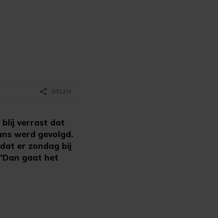
share
DELEN
lij verrast dat
ans werd gevolgd.
dat er zondag bij
 "Dan gaat het