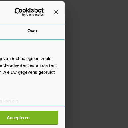
Over
p van technologieën zoals
erde advertenties en content,
en wie uw gegevens gebruikt
g kan zijn
erprinting)
t
detailgedeelte
in. U kunt uw
Accepteren