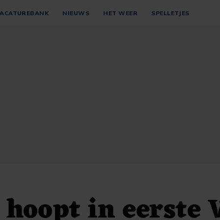
ACATUREBANK
NIEUWS
HET WEER
SPELLETJES
 hoopt in eerste