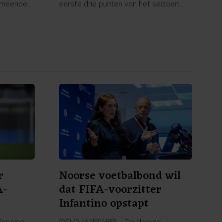
ermeende
eerste drie punten van het seizoen
n tijd als
gepakt. Op bezoek bij het
uropese
gepromoveerde SC Cambuur in
 krant The
Leeuwarden wonnen de
t de
Rotterdammers met 4-0.
g had
affaire
bond
r
Noorse voetbalbond wil
A-
dat FIFA-voorzitter
Infantino opstapt
Engelse
OSLO (ANP/AFP) - De Noorse