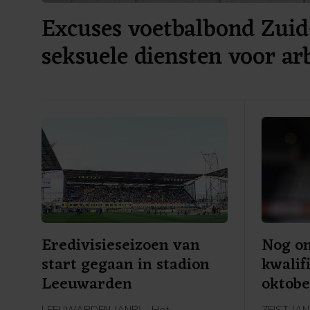
Excuses voetbalbond Zuid
seksuele diensten voor ar
Eredivisieseizoen van
Nog o
start gegaan in stadion
kwalif
Leeuwarden
oktobe
LEEUWARDEN (ANP) - Het
ZEIST (ANP