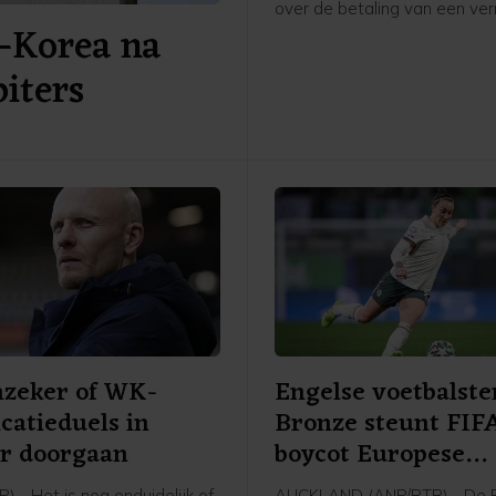
over de betaling van een v
-Korea na
minnares van de Zwitser in zij
secretaris-generaal bij de E
biters
voetbalbond UEFA. De Britse
Telegraph meldde vrijdag da
vrouw een vertrekvergoedin
gekregen bij de UEFA na een 
met Infantino. De Europese 
bevestigde de betaling.
nzeker of WK-
Engelse voetbalste
icatieduels in
Bronze steunt FIF
r doorgaan
boycot Europese
speelsters
) - Het is nog onduidelijk of
AUCKLAND (ANP/RTR) - De 