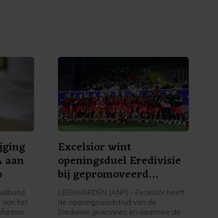
jging
Excelsior wint
A aan
openingsduel Eredivisie
o
bij gepromoveerd
Cambuur
balbond
LEEUWARDEN (ANP) - Excelsior heeft
n aan het
de openingswedstrijd van de
nfantino
Eredivisie gewonnen en daarmee de