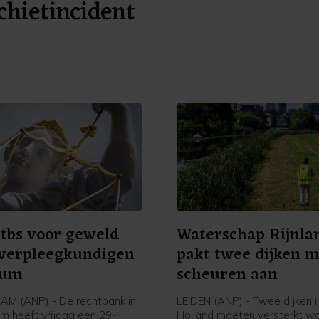
hietincident
controle, aldus de veiligheid
brandweer zet een drone in
andere hotspots van de bra
sporen. De vele eenheden v
brandweer die blussen wor
bijgestaan door een blusboo
Havenbedrijf.
 tbs voor geweld
Waterschap Rijnla
 verpleegkundigen
pakt twee dijken 
rum
scheuren aan
M (ANP) - De rechtbank in
LEIDEN (ANP) - Twee dijken i
 heeft vrijdag een 29-
Holland moeten versterkt w