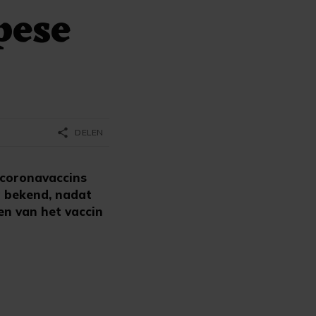
pese
share
DELEN
 coronavaccins
g bekend, nadat
n van het vaccin