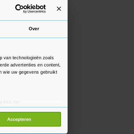
Over
p van technologieën zoals
erde advertenties en content,
en wie uw gegevens gebruikt
g kan zijn
erprinting)
t
detailgedeelte
in. U kunt uw
Accepteren