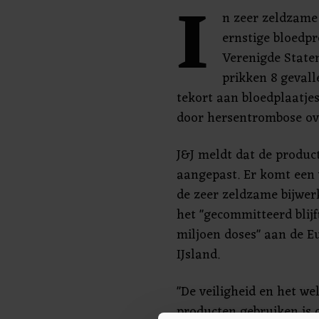
I
n zeer zeldzame
ernstige bloedp
Verenigde Staten
prikken 8 geval
tekort aan bloedplaatjes
door hersentrombose ov
J&J meldt dat de product
aangepast. Er komt een 
de zeer zeldzame bijwerk
het "gecommitteerd blij
miljoen doses" aan de 
IJsland.
"De veiligheid en het we
producten gebruiken is o