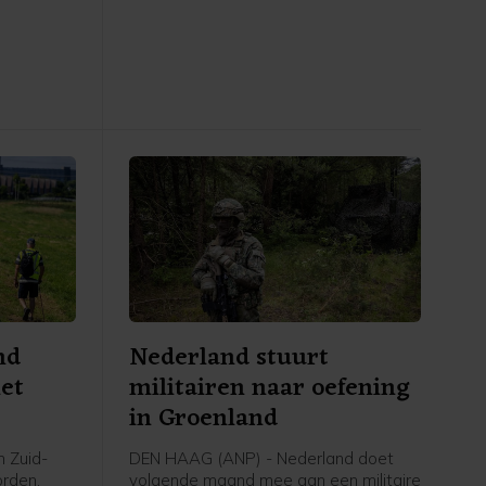
sregio. De
Hoeksche Waard. De Maastunnel is
 om onder
vanwege de rookontwikkeling dicht in
nd op te
beide richtingen. Op de wegen rond de
an de
brand staat het verkeer behoorlijk
den
vast, ziet een ANP-verslaggever.
t van het
nd
Nederland stuurt
met
militairen naar oefening
in Groenland
n Zuid-
DEN HAAG (ANP) - Nederland doet
orden,
volgende maand mee aan een militaire