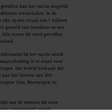
 gevallen kan het vaccin mogelijk
roblemen veroorzaken. In de
 zijn op een totaal van 7 miljoen
len gemeld van trombose en een
. Eén vrouw die werd getroffen
erleed.
informatie bij het vaccin wordt
waarschuwing in te staan voor
ingen. Het bedrijf herhaalt dat
ft aan het leveren van 200
Europese Unie, Noorwegen en
lzijn van de mensen die onze
nze topprioriteit", meldt