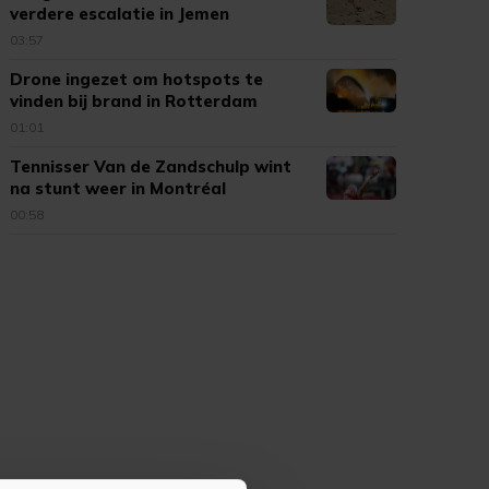
verdere escalatie in Jemen
03:57
Drone ingezet om hotspots te
vinden bij brand in Rotterdam
01:01
Tennisser Van de Zandschulp wint
na stunt weer in Montréal
00:58