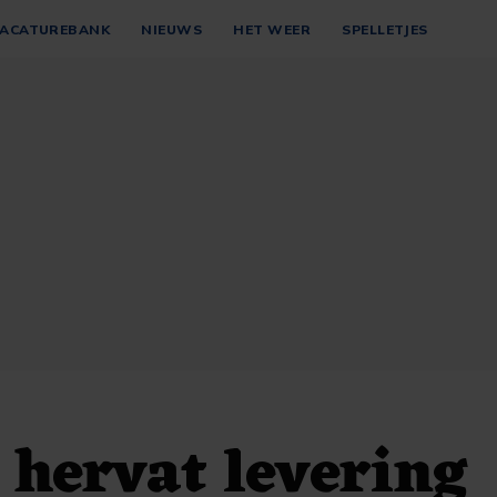
ACATUREBANK
NIEUWS
HET WEER
SPELLETJES
 hervat levering