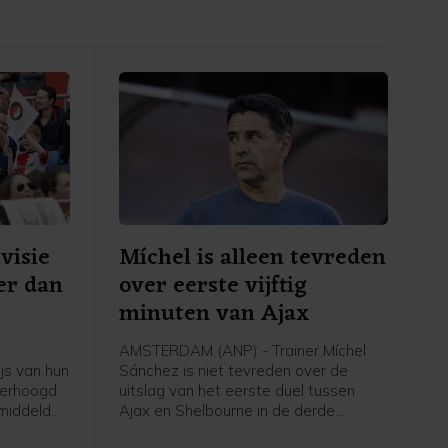
visie
Míchel is alleen tevreden
er dan
over eerste vijftig
minuten van Ajax
AMSTERDAM (ANP) - Trainer Míchel
ijs van hun
Sánchez is niet tevreden over de
erhoogd.
uitslag van het eerste duel tussen
emiddeld
Ajax en Shelbourne in de derde
 jaar. Dat
voorronde van de Conference League.