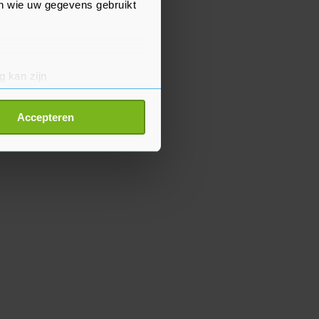
en wie uw gegevens gebruikt
g kan zijn
erprinting)
t
detailgedeelte
in. U kunt uw
Accepteren
p onze cookiepagina kun je