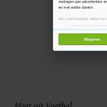
metingen aan advertenties en
en met welke doelen.
Als u het toestaat, willen we
Informatie verzamelen
Uw apparaat identific
Lees meer over hoe uw perso
Weigeren
toestemming op elk moment wi
Met cookies werkt onze websi
ons cookiebeleid bekijken en 
Meer uit Voetbal