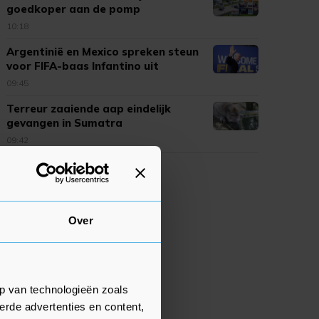
goedkoper aan de pomp
10:18
Argentinië en Mexico spreken steun
voor FIFA-baas Infantino uit
09:45
Terreur zaaiende aap eindelijk
gevangen in Sumatra
09:42
Over
p van technologieën zoals
erde advertenties en content,