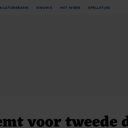
ACATUREBANK
NIEUWS
HET WEER
SPELLETJES
emt voor tweede 