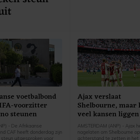
blijkt uit een analyse van he
uit
basis van een rondvraag lang
clubs.
anse voetbalbond
Ajax verslaat
 FIFA-voorzitter
Shelbourne, maar 
ino steunen
veel kansen liggen
P) - De Afrikaanse
AMSTERDAM (ANP) - Ajax h
nd CAF heeft donderdag zijn
nagelaten om Shelbourne op
 steun uitgesproken voor
achterstand te zetten in het