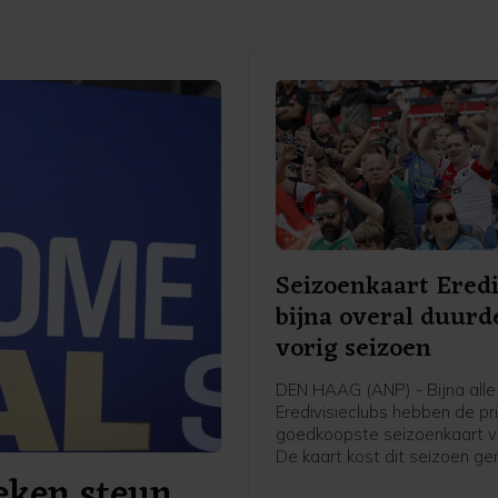
Seizoenkaart Eredi
bijna overal duurd
vorig seizoen
DEN HAAG (ANP) - Bijna alle
Eredivisieclubs hebben de pr
goedkoopste seizoenkaart v
De kaart kost dit seizoen g
eken steun
266 euro, iets meer dan vorig