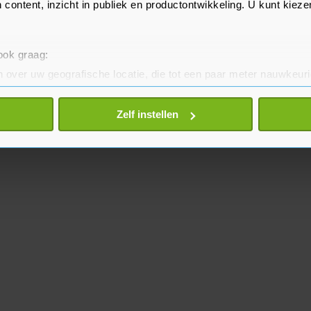
 content, inzicht in publiek en productontwikkeling. U kunt kiez
 ook graag:
 over uw geografische locatie, die tot een paar meter nauwkeuri
eren door het actief te scannen op specifieke eigenschappen (fing
onlijke gegevens worden verwerkt en stel uw voorkeuren in he
Zelf instellen
jzigen of intrekken in de Cookieverklaring.
te beter en wordt jouw bezoek makkelijker en persoonlijker. O
je gemaakte keuze altijd wijzigen of intrekken.