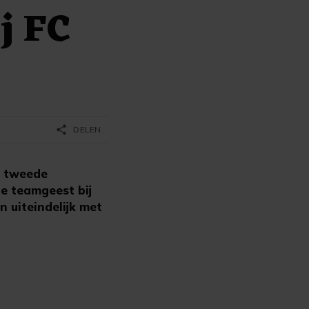
j FC
share
DELEN
e tweede
e teamgeest bij
 uiteindelijk met