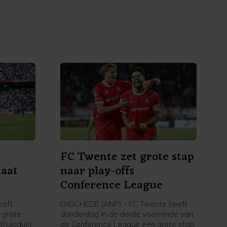
t ANP op
"Het resultaat had beter gekund", zei
s alle
hij na een thuiszege van 3-1. "We
hebben vijftig minuten veel kansen
gecreëerd. In het laatste halfuur lieten
we onze tegenstander ademen in
balbezit en lieten we ze nog scoren na
een counter. Dat was niet goed."
FC Twente zet grote stap
laat
naar play-offs
Conference League
eeft
ENSCHEDE (ANP) - FC Twente heeft
 grote
donderdag in de derde voorronde van
 thuisduel
de Conference League een grote stap