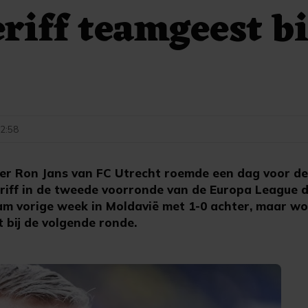
riff teamgeest bi
t
12:58
er Ron Jans van FC Utrecht roemde een dag voor d
iff in de tweede voorronde van de Europa League d
am vorige week in Moldavië met 1-0 achter, maar won
t bij de volgende ronde.