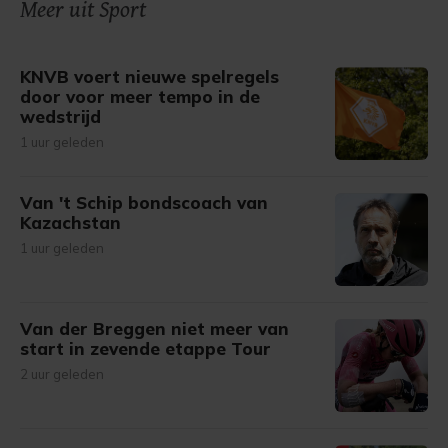
onze cookiepagina kun je ons cookiebeleid bekijken en je
Meer uit Sport
gemaakte keuze altijd wijzigen of intrekken.
KNVB voert nieuwe spelregels
door voor meer tempo in de
wedstrijd
1 uur geleden
Van 't Schip bondscoach van
Kazachstan
1 uur geleden
Van der Breggen niet meer van
start in zevende etappe Tour
2 uur geleden