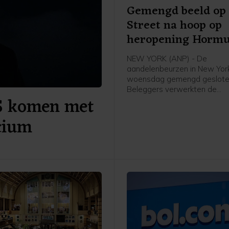
Gemengd beeld op 
Street na hoop op
heropening Horm
NEW YORK (ANP) - De
aandelenbeurzen in New York
woensdag gemengd geslote
Beleggers verwerkten de
S komen met
kwartaalresultaten van ond
SpaceX en Walt Disney. Daa
icium
hun hoop op een heropening
Straat van Hormuz toegeno