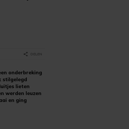
share
DELEN
een onderbreking
 stilgelegd
uitjes lieten
 en werden leuzen
aai en ging