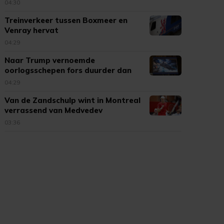
04:30
Treinverkeer tussen Boxmeer en
Venray hervat
04:29
Naar Trump vernoemde
oorlogsschepen fors duurder dan
verwacht
04:29
Van de Zandschulp wint in Montreal
verrassend van Medvedev
03:36