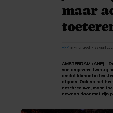
maar ac
toetere
ANP
in Financieel
22 april 202
•
AMSTERDAM (ANP) - De 
van ongeveer twintig m
omdat klimaatactivisten
afgaan. Ook na het her
geschreeuwd, maar toen
gewoon door met zijn p