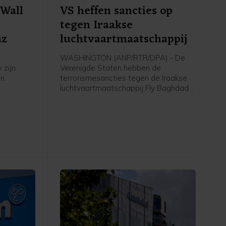
Wall
VS heffen sancties op
tegen Iraakse
uz
luchtvaartmaatschappij
WASHINGTON (ANP/RTR/DPA) - De
 zijn
Verenigde Staten hebben de
n.
terrorismesancties tegen de Iraakse
luchtvaartmaatschappij Fly Baghdad
er meer
opgeheven. Die werden in 2024
rnaast is
opgelegd vanwege banden met de
 van de
Iraanse Revolutionaire Garde. Het
men.
Amerikaanse ministerie van Financiën
meldt woensdag dat Fly Baghdad van
de sanctielijst is gehaald.