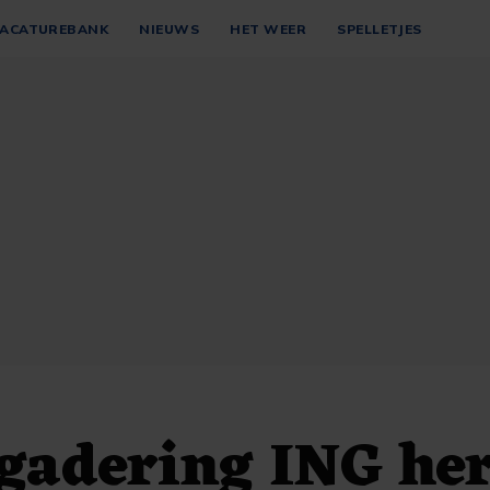
ACATUREBANK
NIEUWS
HET WEER
SPELLETJES
gadering ING her