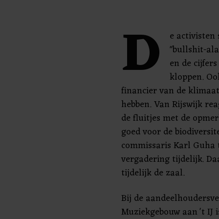
D
e activiste
"bullshit-al
en de cijfer
kloppen. Oo
financier van de klimaat
hebben. Van Rijswijk re
de fluitjes met de opmerk
goed voor de biodiversite
commissaris Karl Guha t
vergadering tijdelijk. D
tijdelijk de zaal.
Bij de aandeelhoudersv
Muziekgebouw aan 't IJ i