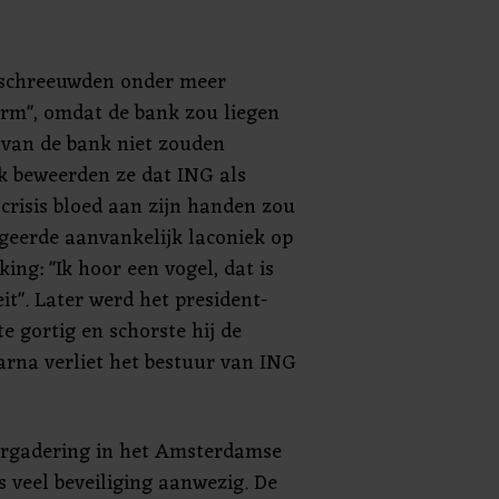
n schreeuwden onder meer
arm", omdat de bank zou liegen
s van de bank niet zouden
k beweerden ze dat ING als
crisis bloed aan zijn handen zou
ageerde aanvankelijk laconiek op
ing: "Ik hoor een vogel, dat is
it". Later werd het president-
e gortig en schorste hij de
aarna verliet het bestuur van ING
ergadering in het Amsterdamse
s veel beveiliging aanwezig. De