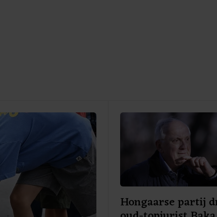
Hongaarse partij d
oud-topjurist Baka