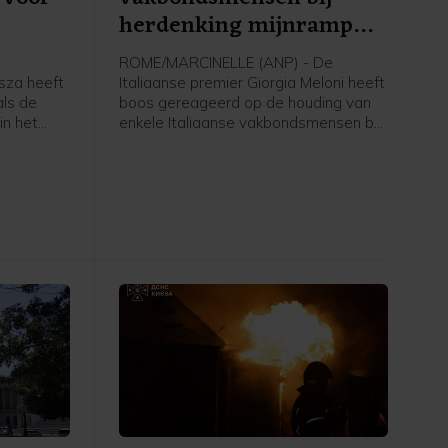
herdenking mijnramp
Marcinelle
e
ROME/MARCINELLE (ANP) - De
isza heeft
Italiaanse premier Giorgia Meloni heeft
ls de
boos gereageerd op de houding van
in het
enkele Italiaanse vakbondsmensen bij
r is
de herdenking in België van de
 gaf
grootste mijnramp uit de Belgische
Hongaarse
geschiedenis. Daarbij kwamen in
achting
Marcinelle op 8 augustus 1956 262
 in met
mensen om, onder wie 136 Italianen.