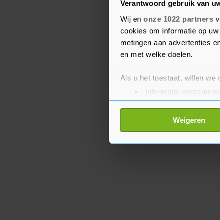
het parlement, de Senaat
Verantwoord gebruik van u
regering met meer steun
Wij en
onze 1022 partners
v
cookies om informatie op uw 
stuurloos Italië, uitgere
metingen aan advertenties en
van de Italianen een zwar
en met welke doelen.
Als u het toestaat, willen we
Informatie verzamelen
Uw apparaat identific
Lees meer over hoe uw perso
Weigeren
toestemming op elk moment wi
Met cookies werkt onze websi
ons cookiebeleid bekijken en 