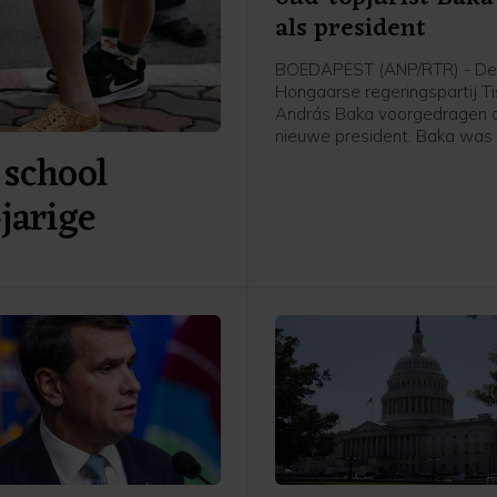
als president
BOEDAPEST (ANP/RTR) - D
Hongaarse regeringspartij T
András Baka voorgedragen a
nieuwe president. Baka was 
 school
verleden parlementariër, maa
vooral een bekende jurist. Hij
jarige
onder meer leiding aan het 
hooggerechtshof. Naar verw
stemt het parlement dinsdag
zijn benoeming.