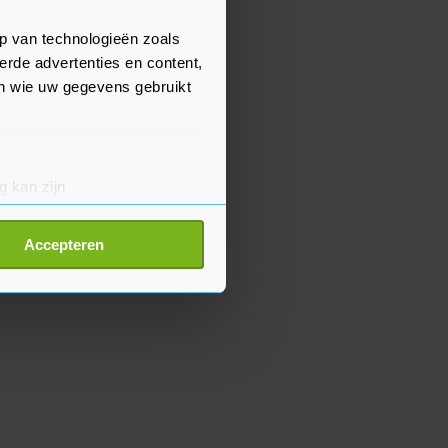
p van technologieën zoals
erde advertenties en content,
en wie uw gegevens gebruikt
g kan zijn
erprinting)
t
detailgedeelte
in. U kunt uw
Accepteren
p onze cookiepagina kun je