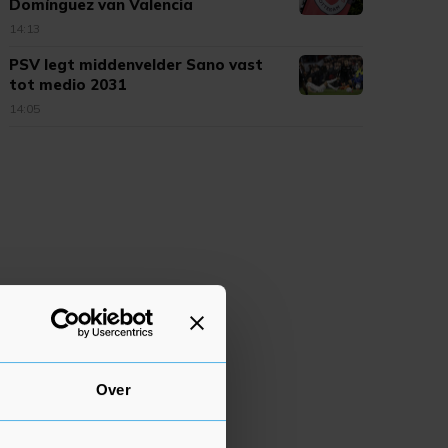
Domínguez van Valencia
14:13
PSV legt middenvelder Sano vast
tot medio 2031
14:05
Over