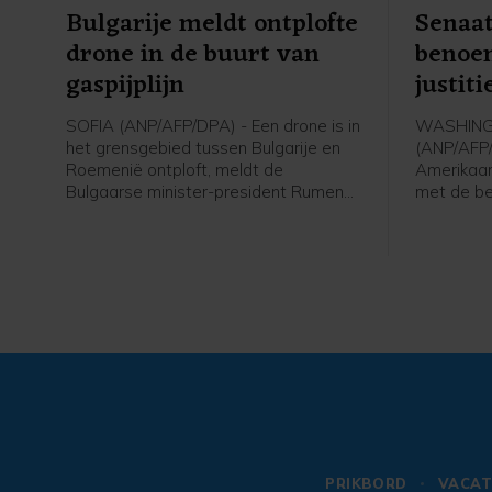
Bulgarije meldt ontplofte
Senaat
drone in de buurt van
benoem
gaspijplijn
justit
SOFIA (ANP/AFP/DPA) - Een drone is in
WASHIN
het grensgebied tussen Bulgarije en
(ANP/AFP
Roemenië ontploft, meldt de
Amerikaa
Bulgaarse minister-president Rumen
met de b
Radev. In dat gebied loopt ook de
als minist
Trans-Balkanpijplijn, die gas vervoert
verzetten
tussen Turkije en Oekraïne. Volgens
omdat Bla
Radev kwam de drone zijn land binnen
president
vanuit Roemenië.
worden om
tegenstan
PRIKBORD
VACAT