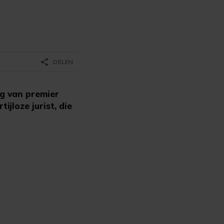
share
DELEN
ag van premier
jloze jurist, die