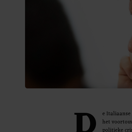
D
e Italiaans
het voortouw
politieke cr