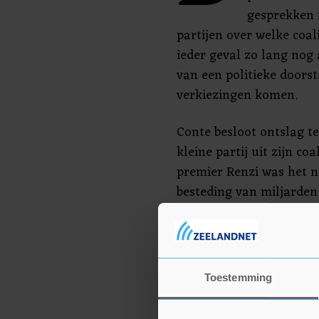
gesprekken m
partijen over welke coali
ieder geval zo lang nog 
van een politieke doorst
verkiezingen komen.
Conte besloot ontslag t
kleine partij uit zijn coa
premier Renzi was het n
besteding van miljarden
coronaherstelfonds. Renz
regering in de strijd t
recessie.
Toestemming
Conte kreeg vorige week,
geen absolute meerderh