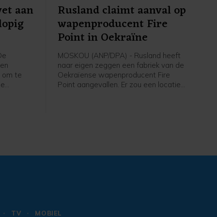
et aan
Rusland claimt aanval op
lopig
wapenproducent Fire
Point in Oekraïne
De
MOSKOU (ANP/DPA) - Rusland heeft
een
naar eigen zeggen een fabriek van de
 om te
Oekraïense wapenproducent Fire
de
Point aangevallen. Er zou een locatie
n
getroffen zijn waar onderdelen en
. Er
koppen voor de kruisraket Flamingo
kt
gemaakt worden. Ook werd bij Kyiv
een olieopslag getroffen die volgens
 met een
Rusland werd gebruikt om brandstof
 lukt,
te leveren aan de Oekraïense
 veel
krijgsmacht.
d omdat er
is.
TV
MOBIEL