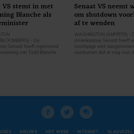
 VS stemt in met
Senaat VS neemt w
ing Blanche als
om shutdown voor
ieminister
af te wenden
GTON
WASHINGTON (ANP/RTR) - 
/BLOOMBERG) - De
Amerikaanse Senaat heeft 
nse Senaat heeft ingestemd
voorlopige wet aangenomen
enoeming van Todd Blanche
voorkomen dat er nog voor 
er van Justitie. Democraten
verkiezingen in november ee
 zich tegen de benoeming,
zogenoemde shutdown komt
nche volgens hen door
moeten nu afspraken gemaa
 Donald Trump ingezet zou
worden met het Huis van
 achter politieke
Afgevaardigden, dat eerder
ders aan te gaan.
eigen plan kwam. Als dat niet
worden vanaf 30 september
overheidsdiensten stilgeleg
geen geld meer beschikbaar 
URES
NIEUWS
HET WEER
INTERNET
GLASVEZEL