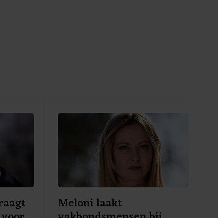
raagt
Meloni laakt
 voor
vakbondsmensen bij