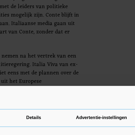
et de leiders van politieke
ties mogelijk zijn. Conte blijft in
aan. Italiaanse media gaan uit
art van Conte, zonder dat er
e nemen na het vertrek van een
litieregering. Italia Viva van ex-
iet eens met de plannen over de
 uit het Europese
i eiste veel meer ambitie van de
egen corona en de economische
Details
Advertentie-instellingen
 na het vertrek van Italia Viva,
eid meer in het hogerhuis van