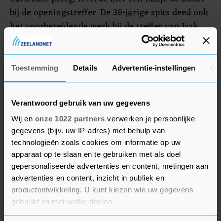
bij de openingstreffer. De 39-jarige spits deed ook
het voorbereidende werk bij de treffer van Isak.
Zweden heeft 2 punten meer dan Spanje, dat na
het gelijkspel tegen Griekenland (1-1) ontsnapte
aan puntenverlies bij Georgië dankzij een
Toestemming
Details
Advertentie-instellingen
Ov
doelpunt in de blessuretijd van Dani Olmo (1-2).
Verantwoord gebruik van uw gegevens
Wij en
onze 1022 partners
verwerken je persoonlijke
gegevens (bijv. uw IP-adres) met behulp van
technologieën zoals cookies om informatie op uw
apparaat op te slaan en te gebruiken met als doel
gepersonaliseerde advertenties en content, metingen aan
advertenties en content, inzicht in publiek en
productontwikkeling. U kunt kiezen wie uw gegevens
gebruikt en met welke doelen.