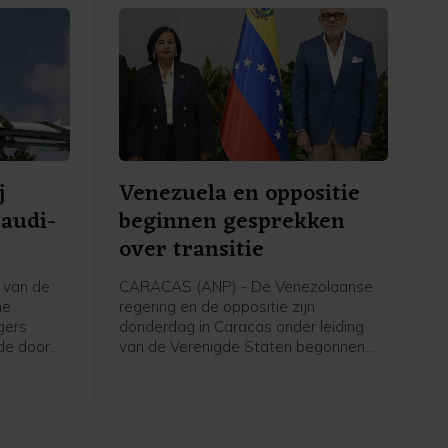
j
Venezuela en oppositie
Saudi-
beginnen gesprekken
over transitie
l van de
CARACAS (ANP) - De Venezolaanse
he
regering en de oppositie zijn
rgers
donderdag in Caracas onder leiding
de door
van de Verenigde Staten begonnen
 coalitie
aan gesprekken die kunnen leiden tot
e regering
een politieke overgang en
verkiezingen. De onderhandelingen
beginnen zeven maanden na de
gevangenneming van president