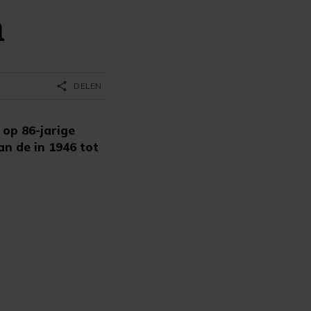
n
share
DELEN
 op 86-jarige
an de in 1946 tot