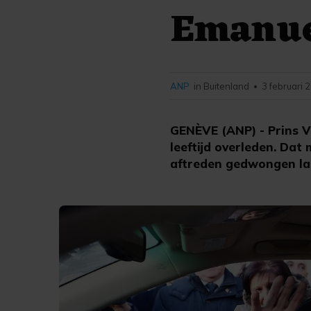
Emanuel
ANP
in Buitenland
3 februari 
•
GENÈVE (ANP) - Prins Vi
leeftijd overleden. Dat
aftreden gedwongen laa