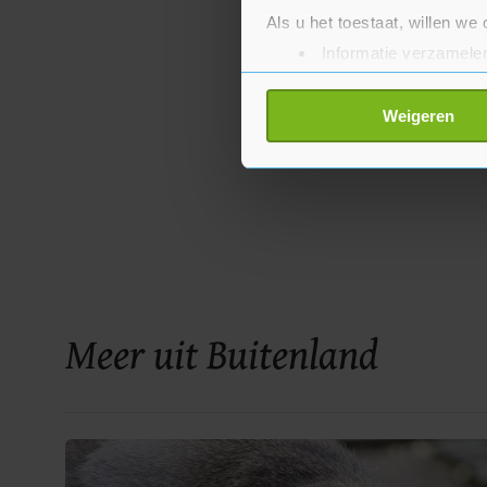
Als u het toestaat, willen we
Informatie verzamelen
Uw apparaat identific
Lees meer over hoe uw perso
Weigeren
toestemming op elk moment wi
Met cookies werkt onze websi
ons cookiebeleid bekijken en 
Meer uit Buitenland