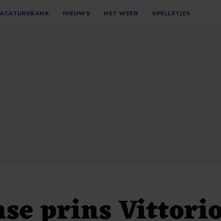
ACATUREBANK
NIEUWS
HET WEER
SPELLETJES
nse prins Vittori