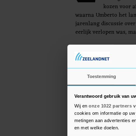
kozen voor a
waarna Umberto het lan
jarenlang discussie ove
eerlijk verlopen was, ma
De koninklijke familie ve
Vittorio Emanuele vocht
mannelijke leden van he
betreden, en uiteindelij
Toestemming
met zijn ouders zijn eers
Verantwoord gebruik van u
Wij en
onze 1022 partners
v
cookies om informatie op uw 
metingen aan advertenties en
en met welke doelen.