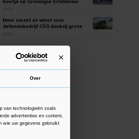
bootje op Groningse Schildmeer
09:38
Meer omzet en winst voor
defensiebedrijf CSG dankzij grote
vraag
09:35
Over
p van technologieën zoals
erde advertenties en content,
en wie uw gegevens gebruikt