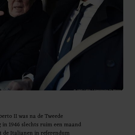
berto II was na de Tweede
 in 1946 slechts ruim een maand
t de Italianen in referendum