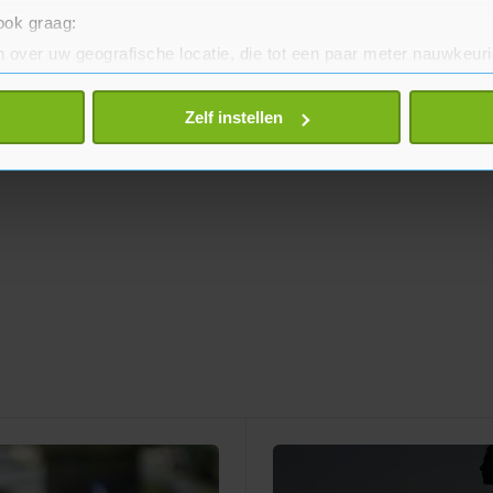
 ook graag:
 over uw geografische locatie, die tot een paar meter nauwkeuri
eren door het actief te scannen op specifieke eigenschappen (fing
onlijke gegevens worden verwerkt en stel uw voorkeuren in he
Zelf instellen
jzigen of intrekken in de Cookieverklaring.
te beter en wordt jouw bezoek makkelijker en persoonlijker. O
je gemaakte keuze altijd wijzigen of intrekken.