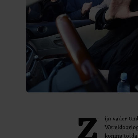
Z
ijn vader Um
Wereldoorlog
koning totda