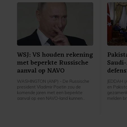
WSJ: VS houden rekening
Pakist
met beperkte Russische
Saudi-
aanval op NAVO
defens
WASHINGTON (ANP) - De Russische
JEDDAH (A
president Vladimir Poetin zou de
en Pakist
komende jaren met een beperkte
gezamenli
aanval op een NAVO-land kunnen
melden br
proberen de vastberadenheid van het
leger en 
militaire bondgenootschap te testen.
AFP. De d
Dat staat in nieuwe rapporten van
daarmee 
Amerikaanse inlichtingendiensten,
tegen de 
meldt The Wall Street Journal.
tussen de