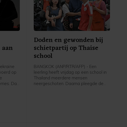
Doden en gewonden bij
e aan
schietpartij op Thaise
g
school
ekraïne
BANGKOK (ANP/RTR/AFP) - Een
voerd op
leerling heeft vrijdag op een school in
de
Thailand meerdere mensen
ries. Dat
neergeschoten. Daarna pleegde de
nenburg,
schutter zelfmoord. Zeven mensen
grens met
kwamen om het leven, inclusief de
schutter. Vijftien mensen raakten
gewond.