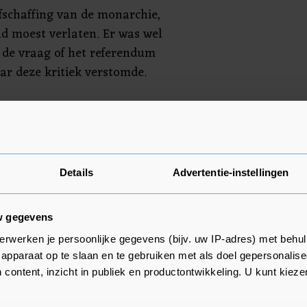
fschaffing van de monarchie,
d moest verlaten. Er was wel
r de vraag of het referendum
ar deze kritiek verstomde.
stigde zich in Zwitserland.
 jarenlang tegen het verbod voor
t huis Savoye om Italië te
k met succes. In 2002 maakte hij
Details
Advertentie-instellingen
te reis naar Italië.
w gegevens
erwerken je persoonlijke gegevens (bijv. uw IP-adres) met behul
apparaat op te slaan en te gebruiken met als doel gepersonalise
 content, inzicht in publiek en productontwikkeling. U kunt kiez