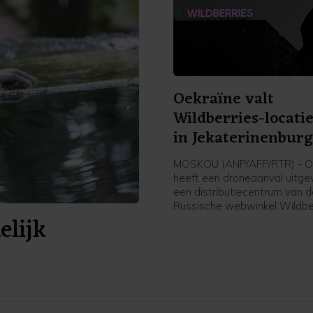
Oekraïne valt
Wildberries-locati
in Jekaterinenbur
MOSKOU (ANP/AFP/RTR) - O
heeft een droneaanval uitge
een distributiecentrum van 
Russische webwinkel Wildber
elijk
gebeurde in de stad Jekateri
ruim 2000 kilometer van de 
Oekraïne.