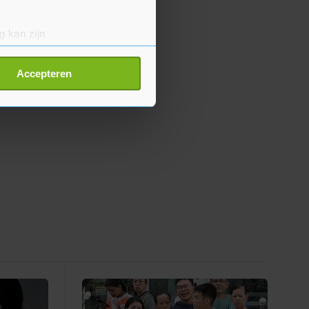
g kan zijn
erprinting)
t
detailgedeelte
in. U kunt uw
Accepteren
p onze cookiepagina kun je