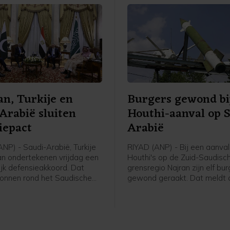
an, Turkije en
Burgers gewond bi
Arabië sluiten
Houthi-aanval op 
iepact
Arabië
NP) - Saudi-Arabië, Turkije
RIYAD (ANP) - Bij een aanva
an ondertekenen vrijdag een
Houthi's op de Zuid-Saudisc
jk defensieakkoord. Dat
grensregio Najran zijn elf bu
onnen rond het Saudische
gewond geraakt. Dat meldt 
de regering aan persbureau
Saudi-Arabië geleide militaire
rie landen versterken
die de internationaal erkend
hun defensiesamenwerking
van Jemen steunt.
achtergrond van de oorlog
 Verenigde Staten en Iran.