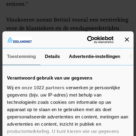
seizoen."
Vinokoerov noemt Bettiol vooral een versterking
voor de klassiekers en de eendagswedstrijden.
"Hij kent al een uitstekend seizoen. Ik hoop dat
hij het tweede deel van dit seizoen bij ons ook
een hoog niveau haalt. Ik ben EF Education-
Toestemming
Details
Advertentie-instellingen
Ov
Easypost dankbaar voor de open en vriendelijke
opstelling tijdens de voorbereiding van deze
transfer."
Verantwoord gebruik van uw gegevens
Wij en
onze 1022 partners
verwerken je persoonlijke
gegevens (bijv. uw IP-adres) met behulp van
technologieën zoals cookies om informatie op uw
apparaat op te slaan en te gebruiken met als doel
gepersonaliseerde advertenties en content, metingen aan
advertenties en content, inzicht in publiek en
productontwikkeling. U kunt kiezen wie uw gegevens