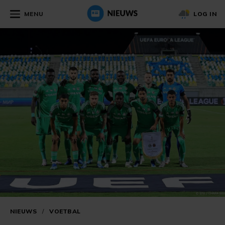
MENU
LOG IN
NIEUWS
/
VOETBAL