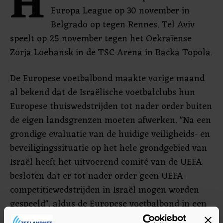
H
Europa League op 30 november in
Belgrado op tegen Rennes. Tel Aviv
speelt op 25 november tegen het Oekraïense
Zorja Loehansk in de TSC Arena in Backa Topola.
De Europese voetbalbond maakte vorige maand
al bekend dat de Israëlische voetbalclubs hun
Europese thuiswedstrijden tot nader order buiten
de eigen landsgrenzen moeten afwerken. "Na een
grondige evaluatie van de huidige veiligheids- en
beveiligingssituatie op het hele grondgebied van
Israël heeft het uitvoerend comité van de UEFA
besloten dat er tot nader order geen UEFA-
competitiewedstrijden in Israël mogen worden
gespeeld", aldus de Europese voetbalbond in een
verklaring.