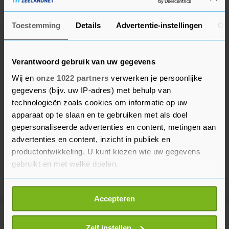
Toestemming
Details
Advertentie-instellingen
Ov
Verantwoord gebruik van uw gegevens
Wij en
onze 1022 partners
verwerken je persoonlijke
gegevens (bijv. uw IP-adres) met behulp van
technologieën zoals cookies om informatie op uw
apparaat op te slaan en te gebruiken met als doel
gepersonaliseerde advertenties en content, metingen aan
advertenties en content, inzicht in publiek en
productontwikkeling. U kunt kiezen wie uw gegevens
gebruikt en met welke doelen.
Als u het toestaat, willen we ook graag:
Accepteren
Informatie verzamelen over uw geografische
locatie, die tot een paar meter nauwkeurig kan zijn
Meer uit Voetbal
Uw apparaat identificeren door het actief te
Zelf instellen