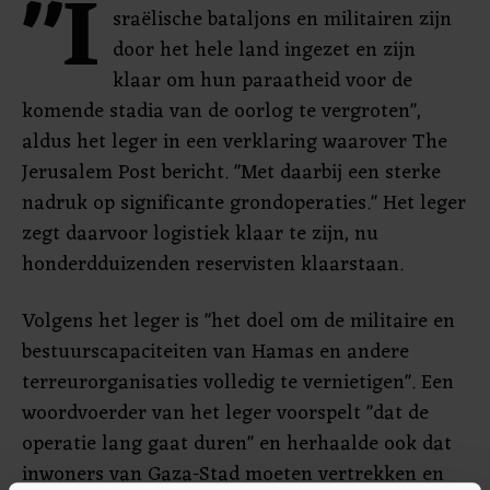
"I
sraëlische bataljons en militairen zijn
door het hele land ingezet en zijn
klaar om hun paraatheid voor de
komende stadia van de oorlog te vergroten",
aldus het leger in een verklaring waarover The
Jerusalem Post bericht. "Met daarbij een sterke
nadruk op significante grondoperaties." Het leger
zegt daarvoor logistiek klaar te zijn, nu
honderdduizenden reservisten klaarstaan.
Volgens het leger is "het doel om de militaire en
bestuurscapaciteiten van Hamas en andere
terreurorganisaties volledig te vernietigen". Een
woordvoerder van het leger voorspelt "dat de
operatie lang gaat duren" en herhaalde ook dat
inwoners van Gaza-Stad moeten vertrekken en