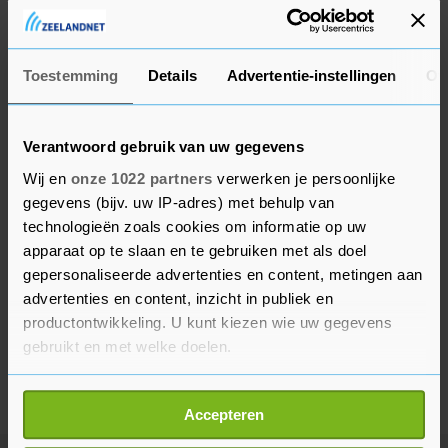
niet mogen terugkeren "tot wij zeggen dat het
weer kan".
Toestemming
Details
Advertentie-instellingen
Ov
Verantwoord gebruik van uw gegevens
Wij en
onze 1022 partners
verwerken je persoonlijke
gegevens (bijv. uw IP-adres) met behulp van
technologieën zoals cookies om informatie op uw
apparaat op te slaan en te gebruiken met als doel
gepersonaliseerde advertenties en content, metingen aan
advertenties en content, inzicht in publiek en
productontwikkeling. U kunt kiezen wie uw gegevens
gebruikt en met welke doelen.
Als u het toestaat, willen we ook graag:
Accepteren
Informatie verzamelen over uw geografische
locatie, die tot een paar meter nauwkeurig kan zijn