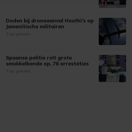
bezoek makkelijker en persoonlijker. Op
onze cookiepagina kun je ons cookiebeleid bekijken en je
gemaakte keuze altijd wijzigen of intrekken.
Doden bij droneaanval Houthi's op
Jemenitische militairen
3 uur geleden
Spaanse politie rolt grote
smokkelbende op, 78 arrestaties
3 uur geleden