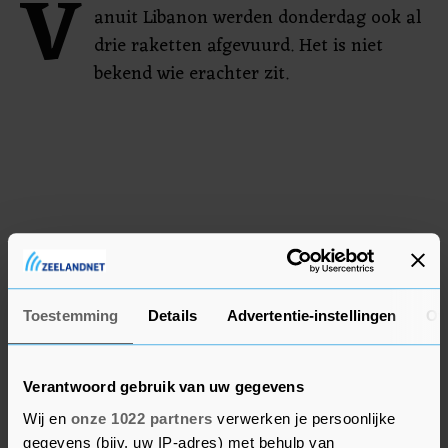
V
anuit Libanon werden donderdag ook al
drie raketten afgevuurd. Het is niet
bekend wie erachter zit.
Toestemming
Details
Advertentie-instellingen
Ov
Verantwoord gebruik van uw gegevens
Wij en
onze 1022 partners
verwerken je persoonlijke
gegevens (bijv. uw IP-adres) met behulp van