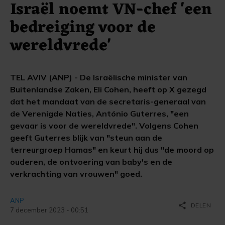
Israël noemt VN-chef 'een
bedreiging voor de
wereldvrede'
TEL AVIV (ANP) - De Israëlische minister van
Buitenlandse Zaken, Eli Cohen, heeft op X gezegd
dat het mandaat van de secretaris-generaal van
de Verenigde Naties, António Guterres, "een
gevaar is voor de wereldvrede". Volgens Cohen
geeft Guterres blijk van "steun aan de
terreurgroep Hamas" en keurt hij dus "de moord op
ouderen, de ontvoering van baby's en de
verkrachting van vrouwen" goed.
ANP
share
DELEN
7 december 2023 - 00:51