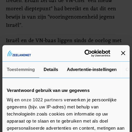
treden. Erdan zei dat de VN-chef "een nieuw
moreel dieptepunt" had bereikt en dat dit een
bewijs is van zijn "vooringenomenheid jegens
Israël".
Israël en de VN-baas liggen sinds de oorlog met
Hamas uitbrak al langer met elkaar in de clinch.
In oktober heeft Guterres gezegd dat de oorlog
tussen Israël en Hamas "niet in een vacuüm"
Toestemming
Details
Advertentie-instellingen
Ov
heeft plaatsgevonden. Hij had het ook over "56
jaar van verstikkende bezetting" voor de
Palestijnen. Volgens Israël praatte hij op die
Verantwoord gebruik van uw gegevens
manier de terreuraanval van Hamas op 7 oktober
Wij en
onze 1022 partners
verwerken je persoonlijke
goed.
gegevens (bijv. uw IP-adres) met behulp van
technologieën zoals cookies om informatie op uw
apparaat op te slaan en te gebruiken met als doel
gepersonaliseerde advertenties en content, metingen aan