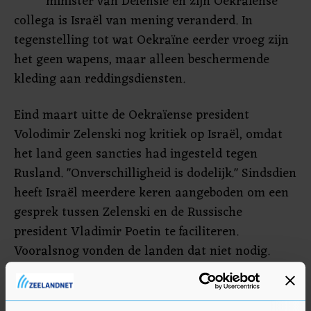
minister van Defensie en zijn Oekraïense
collega is Israël van mening veranderd. In
tegenstelling tot wat Oekraïne eerder vroeg zijn
het geen wapens, maar alleen beschermende
kleding aan reddingsdiensten.
Eind maart uitte de Oekraïense president
Volodimir Zelenski nog kritiek op Israël, omdat
het land geen sancties had ingesteld tegen
Rusland. "Onverschilligheid is dodelijk." Sindsdien
heeft Israël meerdere keren aangeboden om een
gesprek tussen Zelenski en de Russische
president Vladimir Poetin te faciliteren.
Vooralsnog vonden de landen dat niet nodig.