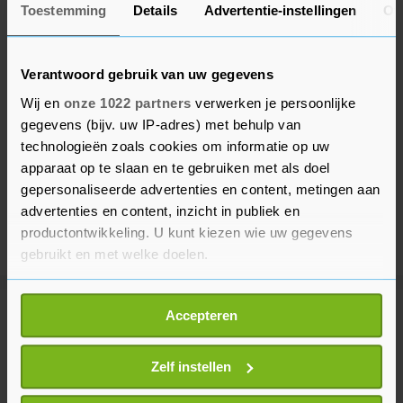
Toestemming
Details
Advertentie-instellingen
Ov
Verantwoord gebruik van uw gegevens
Wij en
onze 1022 partners
verwerken je persoonlijke
gegevens (bijv. uw IP-adres) met behulp van
technologieën zoals cookies om informatie op uw
apparaat op te slaan en te gebruiken met als doel
gepersonaliseerde advertenties en content, metingen aan
advertenties en content, inzicht in publiek en
productontwikkeling. U kunt kiezen wie uw gegevens
gebruikt en met welke doelen.
Als u het toestaat, willen we ook graag:
Accepteren
Meer uit Buitenland
Informatie verzamelen over uw geografische
locatie, die tot een paar meter nauwkeurig kan zijn
Uw apparaat identificeren door het actief te
Zelf instellen
Brand en doden door aanvallen op
scannen op specifieke eigenschappen (fingerprinting)
Kyiv