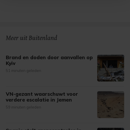
Met cookies werkt onze website beter en wordt jouw
bezoek makkelijker en persoonlijker. Op
onze cookiepagina kun je ons cookiebeleid bekijken en je
gemaakte keuze altijd wijzigen of intrekken.
Meer uit Buitenland
Brand en doden door aanvallen op
Kyiv
51 minuten geleden
VN-gezant waarschuwt voor
verdere escalatie in Jemen
59 minuten geleden