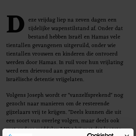
D
eze vrijdag liep na zeven dagen een
tijdelijke wapenstilstand af. Onder dat
bestand hebben Israël en Hamas vele
tientallen gevangenen uitgeruild, onder wie
tientallen vrouwen en kinderen die ontvoerd
werden door Hamas. In ruil voor hun vrijlating
werd een drievoud aan gevangenen uit
Israëlische detentie vrijgelaten.
Volgens Joseph wordt er "vanzelfsprekend" nog
gezocht naar manieren om de resterende
gijzelaars vrij te krijgen. "Deels kunnen die uit
een soort van overleg volgen, maar deels ook
met andere middelen." Wat hij met dat laatste