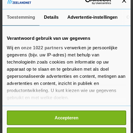
bedoelt, liet Joseph in het midden.
Toestemming
Details
Advertentie-instellingen
Ov
Verantwoord gebruik van uw gegevens
Wij en
onze 1022 partners
verwerken je persoonlijke
gegevens (bijv. uw IP-adres) met behulp van
technologieën zoals cookies om informatie op uw
apparaat op te slaan en te gebruiken met als doel
gepersonaliseerde advertenties en content, metingen aan
advertenties en content, inzicht in publiek en
productontwikkeling. U kunt kiezen wie uw gegevens
gebruikt en met welke doelen.
Als u het toestaat, willen we ook graag:
Accepteren
Informatie verzamelen over uw geografische
locatie, die tot een paar meter nauwkeurig kan zijn