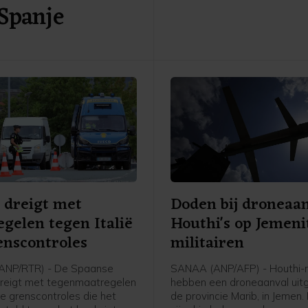
Spanje
over twee weken van kracht
Trump de tijd te gunnen de 
eventueel voor te leggen aa
Hooggerechtshof.
 dreigt met
Doden bij droneaa
gelen tegen Italië
Houthi's op Jemeni
nscontroles
militairen
ANP/RTR) - De Spaanse
SANAA (ANP/AFP) - Houthi-r
dreigt met tegenmaatregelen
hebben een droneaanval uitg
 de grenscontroles die het
de provincie Marib, in Jemen.