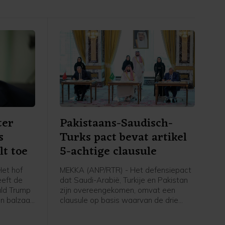
ter
Pakistaans-Saudisch-
s
Turks pact bevat artikel
lt toe
5-achtige clausule
et hof
MEKKA (ANP/RTR) - Het defensiepact
eeft de
dat Saudi-Arabië, Turkije en Pakistan
ald Trump
zijn overeengekomen, omvat een
n balzaal
clausule op basis waarvan de drie
order stil
landen elkaar verdedigen wanneer zij
dt pas
worden aangevallen. In een door