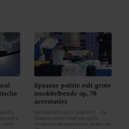
, om
Pakistan gedeelde gezamenlijke
zaak
verklaring staat dat "een aanval op
n het
een van de drie staten zal worden
gezien als een aanval tegen allen",
vergelijkbaar met artikel 5 van de
NAVO. Ook worden afspraken
gemaakt over intensievere
defensiesamenwerking.
nval
Spaanse politie rolt grote
tische
smokkelbende op, 78
arrestaties
ebellen
MADRID/DEN HAAG (ANP/AFP) - De
evoerd in
Spaanse politie heeft een grote
 Daarbij
smokkelbende opgerold en daarbij zijn