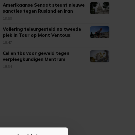
Amerikaanse Senaat steunt nieuwe
sancties tegen Rusland en Iran
19:59
Vollering teleurgesteld na tweede
plek in Tour op Mont Ventoux
18:47
Cel en tbs voor geweld tegen
verpleegkundigen Mentrum
18:34