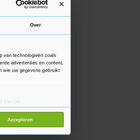
Over
p van technologieën zoals
erde advertenties en content,
en wie uw gegevens gebruikt
g kan zijn
erprinting)
t
detailgedeelte
in. U kunt uw
Accepteren
p onze cookiepagina kun je