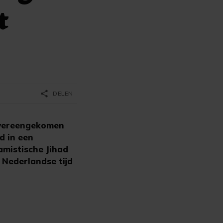
t
share
DELEN
overeengekomen
ad in een
amistische Jihad
 Nederlandse tijd