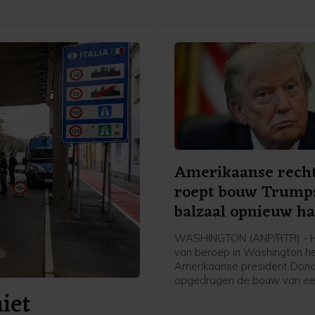
Amerikaanse rech
roept bouw Trump
balzaal opnieuw ha
WASHINGTON (ANP/RTR) - H
van beroep in Washington h
Amerikaanse president Don
opgedragen de bouw van ee
niet
aan het Witte Huis tot nader 
te leggen. De uitspraak wor