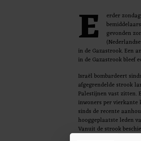
E
erder zondag
bemiddelaars 
gevonden zo
(Nederlandse 
in de Gazastrook. Een a
in de Gazastrook bleef e
Israël bombardeert sinds
afgegrendelde strook l
Palestijnen vast zitten
inwoners per vierkante k
sinds de recente aanhou
hooggeplaatste leden van
Vanuit de strook beschie
hun beurt Israëlisch gr