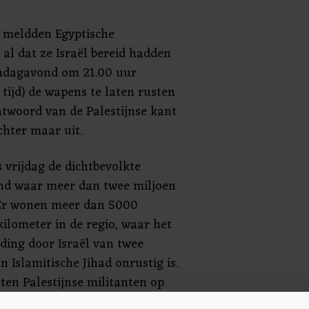
 meldden Egyptische
al dat ze Israël bereid hadden
ndagavond om 21.00 uur
tijd) de wapens te laten rusten
ntwoord van de Palestijnse kant
chter maar uit.
 vrijdag de dichtbevolkte
and waar meer dan twee miljoen
. Er wonen meer dan 5000
ilometer in de regio, waar het
ding door Israël van twee
 Islamitische Jihad onrustig is.
ten Palestijnse militanten op
ondgebied met raketten.