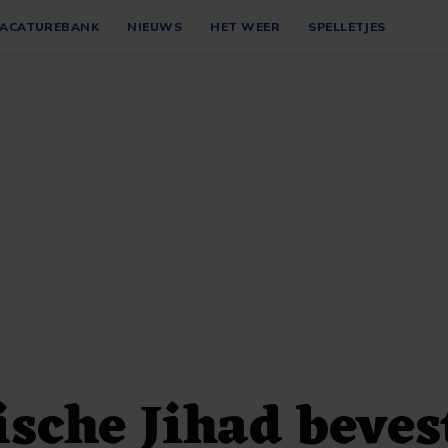
ACATUREBANK
NIEUWS
HET WEER
SPELLETJES
ische Jihad beves