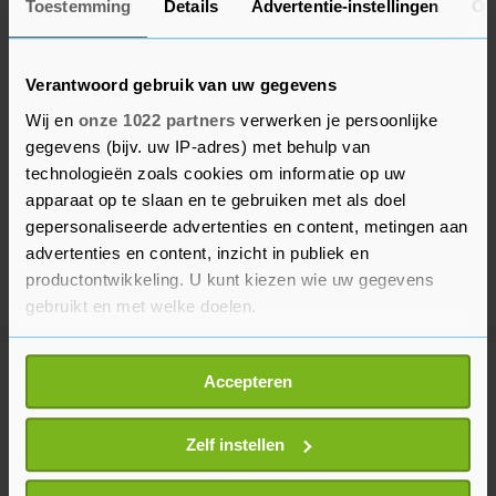
Toestemming
Details
Advertentie-instellingen
Ov
Verantwoord gebruik van uw gegevens
Wij en
onze 1022 partners
verwerken je persoonlijke
gegevens (bijv. uw IP-adres) met behulp van
technologieën zoals cookies om informatie op uw
apparaat op te slaan en te gebruiken met als doel
gepersonaliseerde advertenties en content, metingen aan
advertenties en content, inzicht in publiek en
productontwikkeling. U kunt kiezen wie uw gegevens
gebruikt en met welke doelen.
Als u het toestaat, willen we ook graag:
Meer uit Buitenland
Accepteren
Informatie verzamelen over uw geografische
locatie, die tot een paar meter nauwkeurig kan zijn
Uw apparaat identificeren door het actief te
Zelf instellen
Bloomberg: Kyiv ontziet Kazachse
scannen op specifieke eigenschappen (fingerprinting)
olietankers bij Russische havens