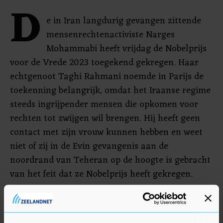
D
e in Iran langdurig gevangen zittende
mensenrechtenactiviste Narges
Mohammabi heeft vrijdag de Nobelprijs
voor de Vrede 2023 toegekend gekregen. Haar
echtgenoot Taghi Rahmani noemde in Parijs de
toekenning belangrijk, omdat het Iraanse regime
steeds ingrijpender mensen die opkomen voor
rechten tot zwijgen wil brengen. Hij heeft geen
contact met zijn vrouw kunnen hebben en weet
niet of zij in de Evin gevangenis aan de
noordrand van Teheran op de hoogte is gebracht
van het feit dat ze Nobelprijs heeft gekregen.