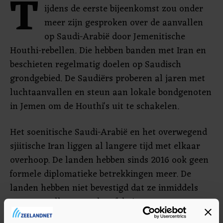
T
ijdens de eerste bijeenkomst zou onder
meer zijn gesproken over de aanvallen
op Saudi-Arabië door Jemenitische
Houthi-rebellen. Die hebben banden met Iran en
beschieten regelmatig doelen op Saudisch
grondgebied. De Saudiërs proberen al jaren met
luchtaanvallen en steun aan lokale bondgenoten
in Jemen om de Houthi's uit te schakelen.
Het soenitische Saudi-Arabië en het overwegend
sjiitische Iran liggen al langere tijd met elkaar
overhoop. De landen hebben sinds 2016 ook geen
formele diplomatieke betrekkingen meer. De
landen hebben niet bevestigd dat ze inmiddels
weer met elkaar om de tafel zitten.