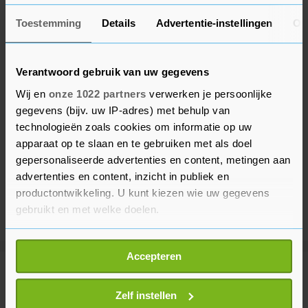
Toestemming
Details
Advertentie-instellingen
Ov
Verantwoord gebruik van uw gegevens
Wij en
onze 1022 partners
verwerken je persoonlijke
gegevens (bijv. uw IP-adres) met behulp van
technologieën zoals cookies om informatie op uw
apparaat op te slaan en te gebruiken met als doel
gepersonaliseerde advertenties en content, metingen aan
advertenties en content, inzicht in publiek en
productontwikkeling. U kunt kiezen wie uw gegevens
gebruikt en met welke doelen.
Als u het toestaat, willen we ook graag:
Accepteren
Informatie verzamelen over uw geografische
Meer uit Buitenland
locatie, die tot een paar meter nauwkeurig kan zijn
Uw apparaat identificeren door het actief te
Zelf instellen