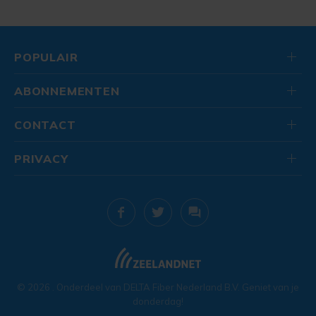
POPULAIR
ABONNEMENTEN
CONTACT
PRIVACY
© 2026
. Onderdeel van
DELTA Fiber Nederland B.V.
Geniet van je
donderdag!