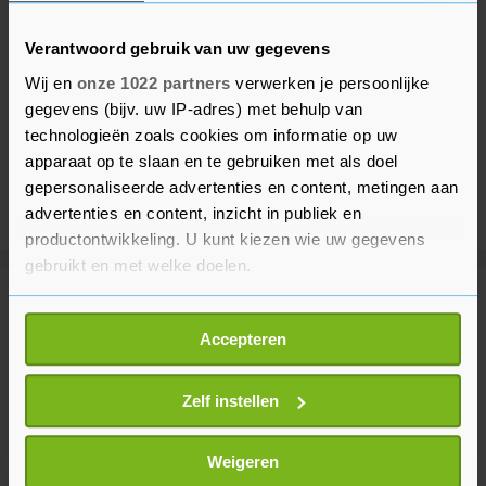
Verantwoord gebruik van uw gegevens
Wij en
onze 1022 partners
verwerken je persoonlijke
gegevens (bijv. uw IP-adres) met behulp van
technologieën zoals cookies om informatie op uw
apparaat op te slaan en te gebruiken met als doel
gepersonaliseerde advertenties en content, metingen aan
advertenties en content, inzicht in publiek en
productontwikkeling. U kunt kiezen wie uw gegevens
gebruikt en met welke doelen.
Meer uit Buitenland
Als u het toestaat, willen we ook graag:
Accepteren
Informatie verzamelen over uw geografische
locatie, die tot een paar meter nauwkeurig kan zijn
EU biedt Colombia hulp aan bij
Uw apparaat identificeren door het actief te
Zelf instellen
reddingswerk na aardbeving
scannen op specifieke eigenschappen (fingerprinting)
15 minuten geleden
Lees meer over hoe uw persoonlijke gegevens worden
Weigeren
verwerkt en stel uw voorkeuren in het
detailgedeelte
in.