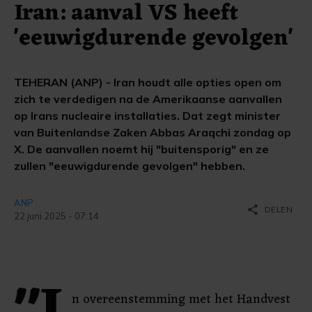
Iran: aanval VS heeft
'eeuwigdurende gevolgen'
TEHERAN (ANP) - Iran houdt alle opties open om
zich te verdedigen na de Amerikaanse aanvallen
op Irans nucleaire installaties. Dat zegt minister
van Buitenlandse Zaken Abbas Araqchi zondag op
X. De aanvallen noemt hij "buitensporig" en ze
zullen "eeuwigdurende gevolgen" hebben.
ANP
share
DELEN
22 juni 2025 - 07:14
n overeenstemming met het Handvest