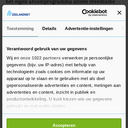
het eigen atoomprogramma alleen vreedzame
doelen dient. Israël trekt dat in twijfel en zegt
Iran aan te vallen om het land van kernwapens
af te houden.
Toestemming
Details
Advertentie-instellingen
Ov
Verantwoord gebruik van uw gegevens
Wij en
onze 1022 partners
verwerken je persoonlijke
gegevens (bijv. uw IP-adres) met behulp van
technologieën zoals cookies om informatie op uw
apparaat op te slaan en te gebruiken met als doel
gepersonaliseerde advertenties en content, metingen aan
advertenties en content, inzicht in publiek en
productontwikkeling. U kunt kiezen wie uw gegevens
gebruikt en met welke doelen.
Als u het toestaat, willen we ook graag:
Accepteren
Informatie verzamelen over uw geografische