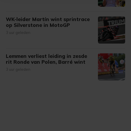
bezoek makkelijker en persoonlijker. Op
onze cookiepagina kun je ons cookiebeleid bekijken en je
gemaakte keuze altijd wijzigen of intrekken.
WK-leider Martín wint sprintrace
op Silverstone in MotoGP
3 uur geleden
Lemmen verliest leiding in zesde
rit Ronde van Polen, Barré wint
3 uur geleden