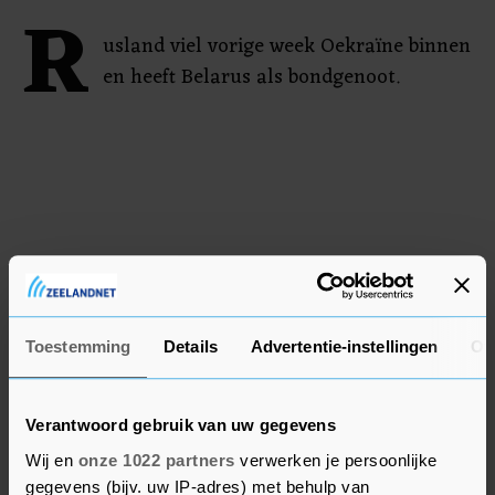
R
usland viel vorige week Oekraïne binnen
en heeft Belarus als bondgenoot.
Toestemming
Details
Advertentie-instellingen
Ov
Verantwoord gebruik van uw gegevens
Wij en
onze 1022 partners
verwerken je persoonlijke
gegevens (bijv. uw IP-adres) met behulp van