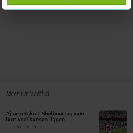
verwerkt en stel uw voorkeuren in het
detailgedeelte
in.
U kunt uw toestemming op elk moment wijzigen of
intrekken in de Cookieverklaring.
Met cookies werkt onze website beter en wordt jouw
bezoek makkelijker en persoonlijker. Op
onze cookiepagina kun je ons cookiebeleid bekijken en je
gemaakte keuze altijd wijzigen of intrekken.
Meer uit Voetbal
Ajax verslaat Shelbourne, maar
laat veel kansen liggen
10 minuten geleden