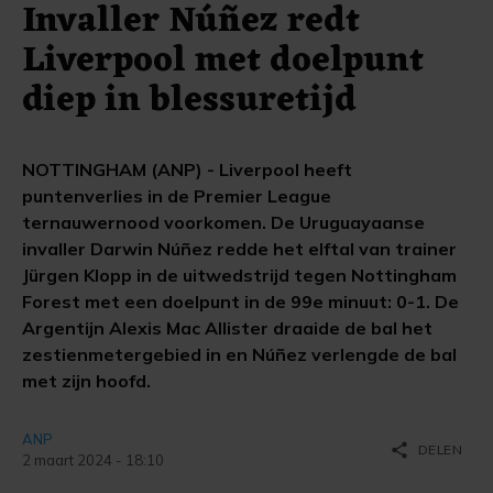
Invaller Núñez redt
Liverpool met doelpunt
diep in blessuretijd
NOTTINGHAM (ANP) - Liverpool heeft
puntenverlies in de Premier League
ternauwernood voorkomen. De Uruguayaanse
invaller Darwin Núñez redde het elftal van trainer
Jürgen Klopp in de uitwedstrijd tegen Nottingham
Forest met een doelpunt in de 99e minuut: 0-1. De
Argentijn Alexis Mac Allister draaide de bal het
zestienmetergebied in en Núñez verlengde de bal
met zijn hoofd.
ANP
share
DELEN
2 maart 2024 - 18:10