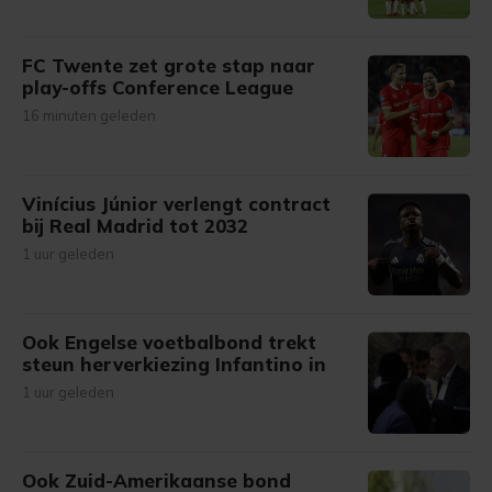
FC Twente zet grote stap naar
play-offs Conference League
16 minuten geleden
Vinícius Júnior verlengt contract
bij Real Madrid tot 2032
1 uur geleden
Ook Engelse voetbalbond trekt
steun herverkiezing Infantino in
1 uur geleden
Ook Zuid-Amerikaanse bond