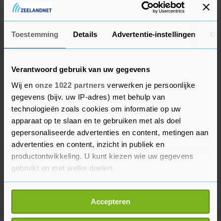
Italiaanse kranten bestaat de kans dat hij zijn
basisplaats tijdelijk kwijtraakt.
Toestemming
Details
Advertentie-instellingen
Ov
Verantwoord gebruik van uw gegevens
Wij en
onze 1022 partners
verwerken je persoonlijke
gegevens (bijv. uw IP-adres) met behulp van
technologieën zoals cookies om informatie op uw
apparaat op te slaan en te gebruiken met als doel
gepersonaliseerde advertenties en content, metingen aan
advertenties en content, inzicht in publiek en
productontwikkeling. U kunt kiezen wie uw gegevens
gebruikt en met welke doelen.
Als u het toestaat, willen we ook graag:
Accepteren
Informatie verzamelen over uw geografische
locatie, die tot een paar meter nauwkeurig kan zijn