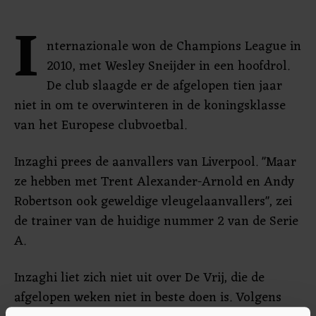
I
nternazionale won de Champions League in
2010, met Wesley Sneijder in een hoofdrol.
De club slaagde er de afgelopen tien jaar
niet in om te overwinteren in de koningsklasse
van het Europese clubvoetbal.
Inzaghi prees de aanvallers van Liverpool. "Maar
ze hebben met Trent Alexander-Arnold en Andy
Robertson ook geweldige vleugelaanvallers", zei
de trainer van de huidige nummer 2 van de Serie
A.
Inzaghi liet zich niet uit over De Vrij, die de
afgelopen weken niet in beste doen is. Volgens