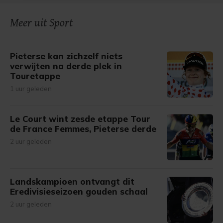
onze cookiepagina kun je ons cookiebeleid bekijken en je
Meer uit Sport
gemaakte keuze altijd wijzigen of intrekken.
Pieterse kan zichzelf niets
verwijten na derde plek in
Touretappe
1 uur geleden
Le Court wint zesde etappe Tour
de France Femmes, Pieterse derde
2 uur geleden
Landskampioen ontvangt dit
Eredivisieseizoen gouden schaal
2 uur geleden