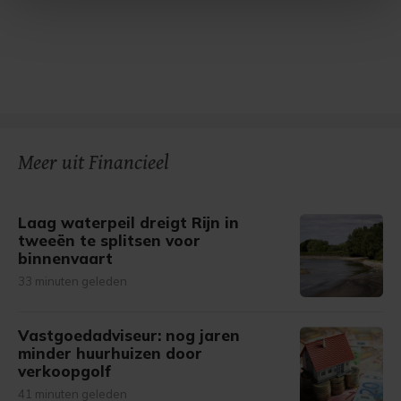
Met cookies werkt onze website beter en wordt jouw
bezoek makkelijker en persoonlijker. Op
onze cookiepagina kun je ons cookiebeleid bekijken en je
gemaakte keuze altijd wijzigen of intrekken.
Meer uit Financieel
Laag waterpeil dreigt Rijn in
tweeën te splitsen voor
binnenvaart
33 minuten geleden
Vastgoedadviseur: nog jaren
minder huurhuizen door
verkoopgolf
41 minuten geleden