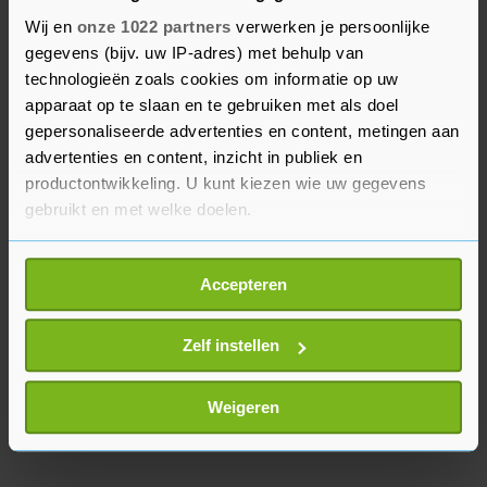
Wij en
onze 1022 partners
verwerken je persoonlijke
"Arbeiders krijgen geen eerlijk deel van de
gegevens (bijv. uw IP-adres) met behulp van
welvaart waaraan ze hebben bijgedragen, dat is
technologieën zoals cookies om informatie op uw
niet houdbaar. Dat maakt het onmogelijk om een
apparaat op te slaan en te gebruiken met als doel
stabiele maatschappij op te bouwen. We riskeren
gepersonaliseerde advertenties en content, metingen aan
advertenties en content, inzicht in publiek en
wereldwijd een explosie van ongenoegen", zegt
productontwikkeling. U kunt kiezen wie uw gegevens
Triangle.
gebruikt en met welke doelen.
Als u het toestaat, willen we ook graag:
Accepteren
Informatie verzamelen over uw geografische
locatie, die tot een paar meter nauwkeurig kan zijn
Uw apparaat identificeren door het actief te
Zelf instellen
scannen op specifieke eigenschappen (fingerprinting)
Lees meer over hoe uw persoonlijke gegevens worden
Weigeren
verwerkt en stel uw voorkeuren in het
detailgedeelte
in.
U kunt uw toestemming op elk moment wijzigen of
intrekken in de Cookieverklaring.