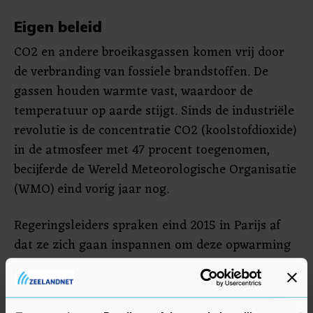
Eigen beleid
CO2 en andere broeikasgassen komen vrij door
de verbranding van fossiele brandstoffen. De
gassen houden warmte vast, waardoor de
temperatuur op aarde stijgt. Sinds de industriële
revolutie is de concentratie CO2 (koolstofdioxide)
in de atmosfeer met 47 procent toegenomen,
becijferde de Wereld Meteorologische Organisatie
(WMO) eind vorig jaar nog.
Regeringsleiders spraken eind 2015 in Parijs af
dat ze zich gaan inspannen om deze opwarming
van de aarde te beperken. De wereldwijde
doelstellingen zijn bindend, maar ieder land is
vrij om eigen beleid te maken. Daarin schieten ze