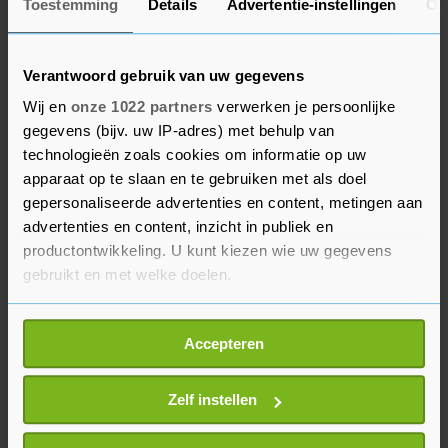
Toestemming
Details
Advertentie-instellingen
Ov
dus nog tekort.
De studie is gepubliceerd in het
Verantwoord gebruik van uw gegevens
wetenschappelijke tijdschrift Nature
Wij en
onze 1022 partners
verwerken je persoonlijke
Communications. Onderzoekers uit de Europese
gegevens (bijv. uw IP-adres) met behulp van
Unie, India, Japan, Rusland, de Verenigde Staten,
technologieën zoals cookies om informatie op uw
Brazilië en China werkten eraan mee. Hun
apparaat op te slaan en te gebruiken met als doel
landen zijn samen verantwoordelijk voor het
gepersonaliseerde advertenties en content, metingen aan
advertenties en content, inzicht in publiek en
grootste deel van de uitstoot van broeikasgassen.
productontwikkeling. U kunt kiezen wie uw gegevens
"Om de doelen wel te halen, zouden alle landen
gebruikt en met welke doelen.
de uitvoering van het beleid voor hernieuwbare
technologieën en energie-efficiëntieverbetering
Als u het toestaat, willen we ook graag:
moeten versnellen", aldus de wetenschappers.
Accepteren
Informatie verzamelen over uw geografische
locatie, die tot een paar meter nauwkeurig kan zijn
Uw apparaat identificeren door het actief te
Zelf instellen
scannen op specifieke eigenschappen (fingerprinting)