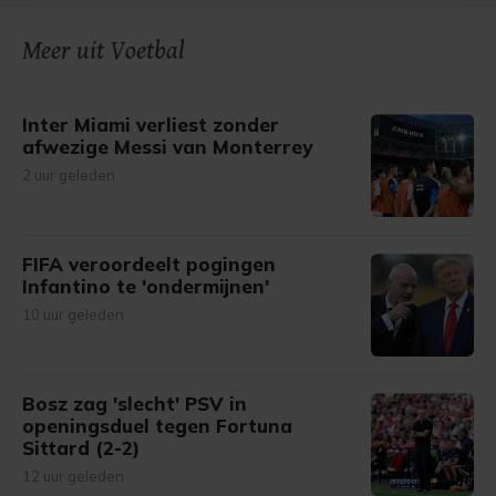
onze cookiepagina kun je ons cookiebeleid bekijken en je
Meer uit Voetbal
gemaakte keuze altijd wijzigen of intrekken.
Inter Miami verliest zonder
afwezige Messi van Monterrey
2 uur geleden
FIFA veroordeelt pogingen
Infantino te 'ondermijnen'
10 uur geleden
Bosz zag 'slecht' PSV in
openingsduel tegen Fortuna
Sittard (2-2)
12 uur geleden