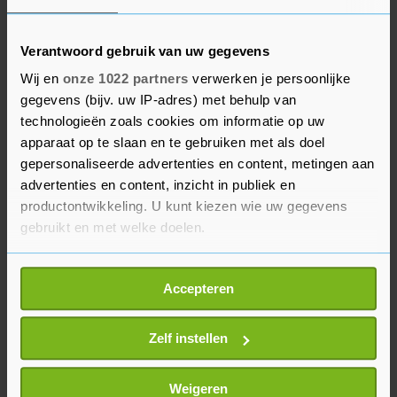
gingen de aandelenkoersen de afgelopen
maanden hard omhoog.
Verantwoord gebruik van uw gegevens
Tesla wist het verlies van eerder op de dag om te
Wij en
onze 1022 partners
verwerken je persoonlijke
buigen in een winst van 1,1 procent. Een dag
gegevens (bijv. uw IP-adres) met behulp van
eerder werd het aandeel bijna 5 procent in het
technologieën zoals cookies om informatie op uw
apparaat op te slaan en te gebruiken met als doel
rood gezet. Dat kwam door tegenvallende cijfers.
gepersonaliseerde advertenties en content, metingen aan
De leveringen van elektrische auto's aan klanten
advertenties en content, inzicht in publiek en
waren in het eerste kwartaal veel lager dan in de
productontwikkeling. U kunt kiezen wie uw gegevens
voorgaande periode. Dat kwam door een
gebruikt en met welke doelen.
afgenomen vraag en felle concurrentie van
vooral Chinese fabrikanten.
Als u het toestaat, willen we ook graag:
Accepteren
Informatie verzamelen over uw geografische
locatie, die tot een paar meter nauwkeurig kan zijn
Uw apparaat identificeren door het actief te
Zelf instellen
scannen op specifieke eigenschappen (fingerprinting)
Lees meer over hoe uw persoonlijke gegevens worden
Weigeren