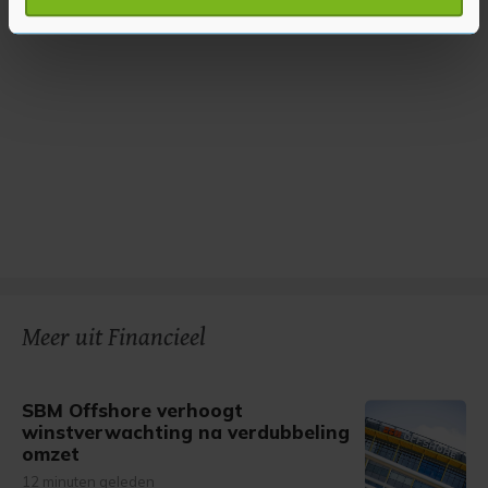
verwerkt en stel uw voorkeuren in het
detailgedeelte
in.
U kunt uw toestemming op elk moment wijzigen of
intrekken in de Cookieverklaring.
Met cookies werkt onze website beter en wordt jouw
bezoek makkelijker en persoonlijker. Op
onze cookiepagina kun je ons cookiebeleid bekijken en je
gemaakte keuze altijd wijzigen of intrekken.
Meer uit Financieel
SBM Offshore verhoogt
winstverwachting na verdubbeling
omzet
12 minuten geleden