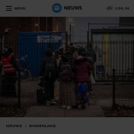
MENU
LOG IN
NIEUWS
/
BINNENLAND