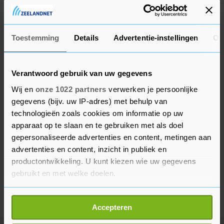
Nederland, tegen ongeveer 13.000 in diezelfde
weken een jaar eerder.
Toestemming
Details
Advertentie-instellingen
Ov
Verantwoord gebruik van uw gegevens
Wij en
onze 1022 partners
verwerken je persoonlijke
gegevens (bijv. uw IP-adres) met behulp van
technologieën zoals cookies om informatie op uw
apparaat op te slaan en te gebruiken met als doel
gepersonaliseerde advertenties en content, metingen aan
advertenties en content, inzicht in publiek en
productontwikkeling. U kunt kiezen wie uw gegevens
gebruikt en met welke doelen.
Als u het toestaat, willen we ook graag:
Accepteren
Informatie verzamelen over uw geografische
locatie, die tot een paar meter nauwkeurig kan zijn