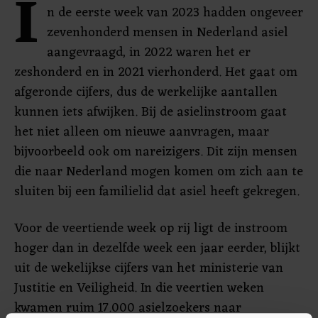
I
n de eerste week van 2023 hadden ongeveer
zevenhonderd mensen in Nederland asiel
aangevraagd, in 2022 waren het er
zeshonderd en in 2021 vierhonderd. Het gaat om
afgeronde cijfers, dus de werkelijke aantallen
kunnen iets afwijken. Bij de asielinstroom gaat
het niet alleen om nieuwe aanvragen, maar
bijvoorbeeld ook om nareizigers. Dit zijn mensen
die naar Nederland mogen komen om zich aan te
sluiten bij een familielid dat asiel heeft gekregen.
Voor de veertiende week op rij ligt de instroom
hoger dan in dezelfde week een jaar eerder, blijkt
uit de wekelijkse cijfers van het ministerie van
Justitie en Veiligheid. In die veertien weken
kwamen ruim 17.000 asielzoekers naar