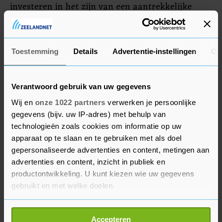
investeren in het zijn van een aantrekkelijke
werkgever, "door niet met elkaar te concurreren
en door aantrekkelijke arbeidsvoorwaarden te
bieden".
Toestemming
Details
Advertentie-instellingen
Ov
Verantwoord gebruik van uw gegevens
Wij en
onze 1022 partners
verwerken je persoonlijke
gegevens (bijv. uw IP-adres) met behulp van
technologieën zoals cookies om informatie op uw
apparaat op te slaan en te gebruiken met als doel
gepersonaliseerde advertenties en content, metingen aan
advertenties en content, inzicht in publiek en
productontwikkeling. U kunt kiezen wie uw gegevens
gebruikt en met welke doelen.
Als u het toestaat, willen we ook graag:
Accepteren