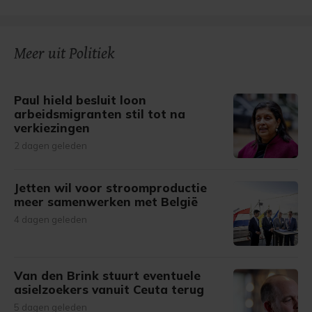
Meer uit Politiek
Paul hield besluit loon
arbeidsmigranten stil tot na
verkiezingen
2 dagen geleden
Jetten wil voor stroomproductie
meer samenwerken met België
4 dagen geleden
Van den Brink stuurt eventuele
asielzoekers vanuit Ceuta terug
5 dagen geleden