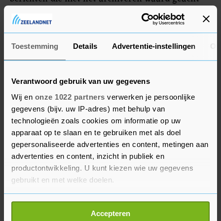
worden, moeten "consequent en frequent"
worden weggegooid. De afweging of iets bewaard
of verwijderd moet worden laat het ministerie
Toestemming
Details
Advertentie-instellingen
Ov
aan de overheidsmedewerker (in dit geval dus
Rutte) zelf.
Verantwoord gebruik van uw gegevens
De staatssecretarissen die verantwoordelijk zijn
Wij en
onze 1022 partners
verwerken je persoonlijke
voor de manier waarop de overheid informatie
gegevens (bijv. uw IP-adres) met behulp van
bewaart en openbaar maakt, zeiden daags na het
technologieën zoals cookies om informatie op uw
Kamerdebat al dat de manier waarop sms-
apparaat op te slaan en te gebruiken met als doel
gepersonaliseerde advertenties en content, metingen aan
verkeer wordt gearchiveerd beter kan. Volgens
advertenties en content, inzicht in publiek en
Gunay Uslu, als staatssecretaris van Cultuur en
productontwikkeling. U kunt kiezen wie uw gegevens
Media verantwoordelijk voor de Archiefwet, zei
gebruikt en met welke doelen.
dat het systeem zo ingericht moet worden dat er
"geen menselijke fouten worden gemaakt".
Als u het toestaat, willen we ook graag:
Accepteren
Alexandra van Huffelen (Digitalisering) erkende
Informatie verzamelen over uw geografische