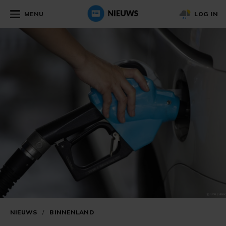
MENU
LOG IN
NIEUWS
/
BINNENLAND