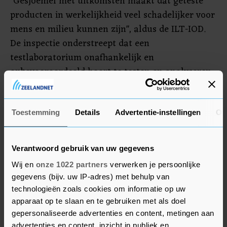
"Gesjoemel met uitkomsten maakt dat geteste
producten in werkelijkheid veel schadelijker voor
mens en milieu kunnen zijn", aldus de ILT-IOD.
De inspectie onderstreept dat een
testlaboratorium onafhankelijk en
onbevooroordeeld hoort te testen en analyseren.
Volgens de opsporingsdienst zijn er bij twee
vestigingslocaties van het bedrijf computers en
Toestemming
Details
Advertentie-instellingen
Ov
administratie in beslag genomen. Tijdens de inval
is de inspectie bijgestaan door de politie, de
Verantwoord gebruik van uw gegevens
NVWA, arbeidsinspectie en FIOD. Er zijn geen
Wij en
onze 1022 partners
verwerken je persoonlijke
aanhoudingen verricht.
gegevens (bijv. uw IP-adres) met behulp van
technologieën zoals cookies om informatie op uw
apparaat op te slaan en te gebruiken met als doel
gepersonaliseerde advertenties en content, metingen aan
advertenties en content, inzicht in publiek en